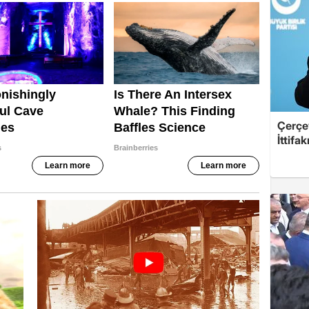
Çerçe
İttifa