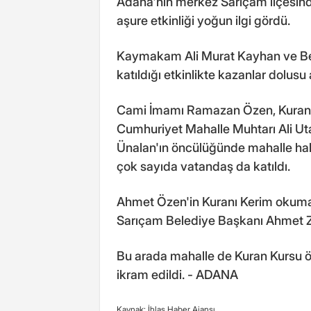
Adana'nın merkez Sarıçam ilçesin
aşure etkinliği yoğun ilgi gördü.
Kaymakam Ali Murat Kayhan ve Bel
katıldığı etkinlikte kazanlar dolusu 
Cami İmamı Ramazan Özen, Kuran kur
Cumhuriyet Mahalle Muhtarı Ali Uta
Ünalan'ın öncülüğünde mahalle halk
çok sayıda vatandaş da katıldı.
Ahmet Özen'in Kuranı Kerim okuma
Sarıçam Belediye Başkanı Ahmet Ze
Bu arada mahalle de Kuran Kursu öğ
ikram edildi. - ADANA
Kaynak: İhlas Haber Ajansı