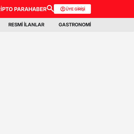
İPTO PARA
HABER
ÜYE GİRİŞİ
RESMİ İLANLAR
GASTRONOMİ