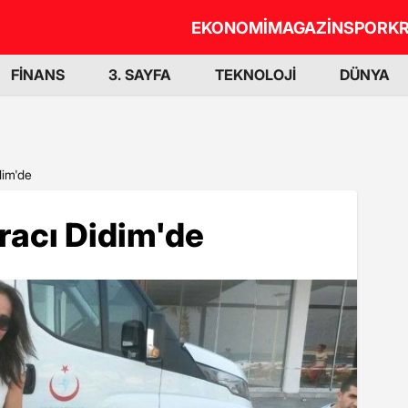
EKONOMİ
MAGAZİN
SPOR
KR
FİNANS
3. SAYFA
TEKNOLOJİ
DÜNYA
dim'de
racı Didim'de