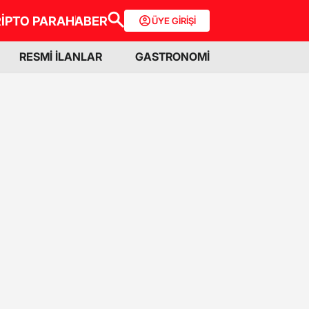
İPTO PARA
HABER
ÜYE GİRİŞİ
RESMİ İLANLAR
GASTRONOMİ