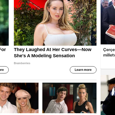
Çerçev
millet