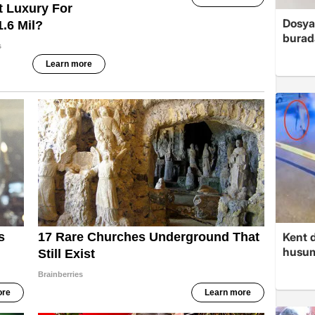
Dosya
burada
Kent d
husume