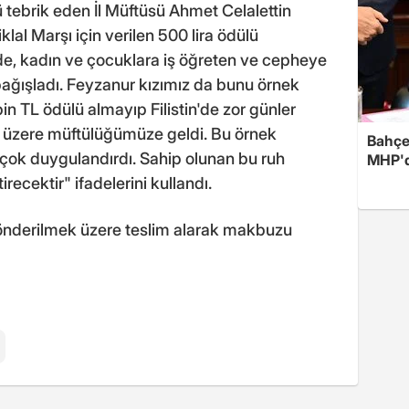
 tebrik eden İl Müftüsü Ahmet Celalettin
lal Marşı için verilen 500 lira ödülü
e, kadın ve çocuklara iş öğreten ve cepheye
bağışladı. Feyzanur kızımız da bunu örnek
in TL ödülü almayıp Filistin'de zor günler
 üzere müftülüğümüze geldi. Bu örnek
Bahçel
 çok duygulandırdı. Sahip olunan bu ruh
MHP'de
irecektir" ifadelerini kullandı.
 gönderilmek üzere teslim alarak makbuzu