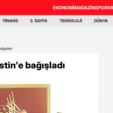
EKONOMİ
MAGAZİN
SPOR
KR
FİNANS
3. SAYFA
TEKNOLOJİ
DÜNYA
bağışladı
stin'e bağışladı