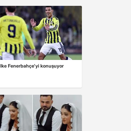
lke Fenerbahçe'yi konuşuyor