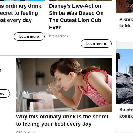
Piknik
kaldı
Bu ot
konakl