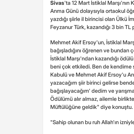
Sivas
'ta 12 Mart İstiklal Marşı'nı
Anma Günü dolaysıyla ortaokul öğre
yazdığı şiirle il birincisi olan Ülkü
Feyzanur Türk, kazandığı 3 bin TL p
Mehmet Akif Ersoy'un, İstiklal Mar
bağışladığını öğrenen ve bundan ç
İstiklal Marşı'ndan kazandığı ödül
beni çok etkiledi. Ben de kendime s
Kabulü ve Mehmet Akif Ersoy'u An
yazacağım şiir birinci gelirse bend
bağışlayacağım' dedim ve yarışmada
Ödülümü alır almaz, ailemle birlikt
Müftülüğüne geldik" diye konuştu.
"Sahip olunan bu ruh Allah'ın izniy