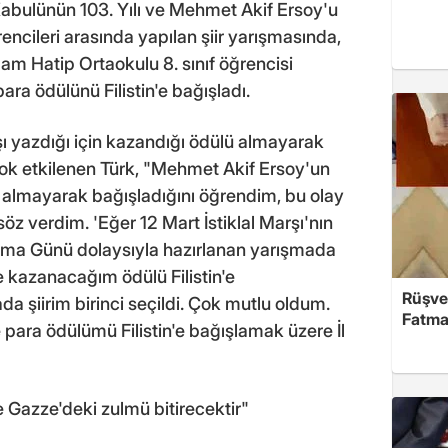
n Kabulünün 103. Yılı ve Mehmet Akif Ersoy'u
ncileri arasında yapılan şiir yarışmasında,
 İmam Hatip Ortaokulu 8. sınıf öğrencisi
ara ödülünü Filistin'e bağışladı.
şı yazdığı için kazandığı ödülü almayarak
ok etkilenen Türk, "Mehmet Akif Ersoy'un
ü almayarak bağışladığını öğrendim, bu olay
öz verdim. 'Eğer 12 Mart İstiklal Marşı'nın
ma Günü dolaysıyla hazırlanan yarışmada
e kazanacağım ödülü Filistin'e
Rüşve
 şiirim birinci seçildi. Çok mutlu oldum.
Fatma,
e para ödülümü Filistin'e bağışlamak üzere İl
le Gazze'deki zulmü bitirecektir"