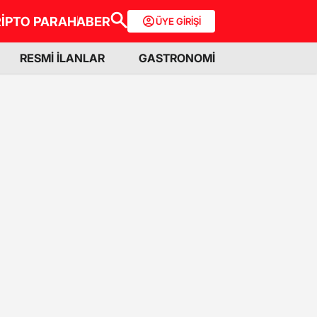
İPTO PARA
HABER
ÜYE GİRİŞİ
RESMİ İLANLAR
GASTRONOMİ