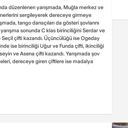
'nda düzenlenen yarışmada, Muğla merkez ve
ünerlerini sergileyerek dereceye girmeye
rışmada, tango dansçıları da gösteri şovlarını
i yarışma sonunda C klas birinciliğini Serdar ve
e Seçil çifti kazandı. Üçüncülüğü ise Ogeday
nde ise birinciliği Uğur ve Funda çifti, ikinciliği
üseyin ve Asena çifti kazandı. Yarışmada şov
geleri, dereceye giren çiftlere ise madalya