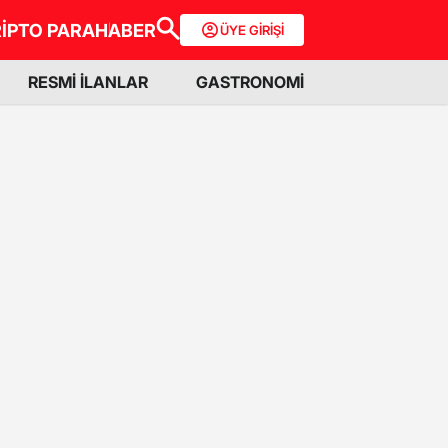
İPTO PARA
HABER
ÜYE GİRİŞİ
RESMİ İLANLAR
GASTRONOMİ