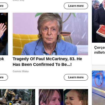
Çerçev
millet