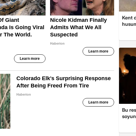
Kent d
husume
Bu re
soyun