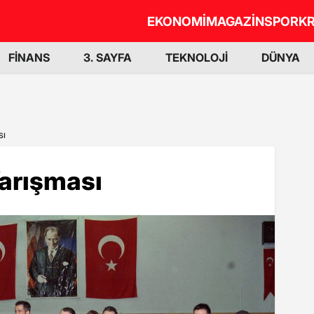
EKONOMİ
MAGAZİN
SPOR
KR
FİNANS
3. SAYFA
TEKNOLOJİ
DÜNYA
sı
arışması