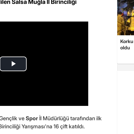
len Salsa Muğla İl Birinciliği
Korku 
oldu
 Gençlik ve
Spor
İl Müdürlüğü tarafından ilk
rinciliği Yarışması'na 16 çift katıldı.