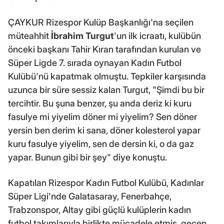
ÇAYKUR Rizespor Kulüp Başkanlığı'na seçilen
müteahhit
İbrahim Turgut
'un ilk icraatı, kulübün
önceki başkanı Tahir Kıran tarafından kurulan ve
Süper Ligde 7. sırada oynayan Kadın Futbol
Kulübü'nü kapatmak olmuştu. Tepkiler karşısında
uzunca bir süre sessiz kalan Turgut, "Şimdi bu bir
tercihtir. Bu şuna benzer, şu anda deriz ki kuru
fasulye mi yiyelim döner mi yiyelim? Sen döner
yersin ben derim ki sana, döner kolesterol yapar
kuru fasulye yiyelim, sen de dersin ki, o da gaz
yapar. Bunun gibi bir şey" diye konuştu.
Kapatılan Rizespor Kadın Futbol Kulübü, Kadınlar
Süper Ligi'nde Galatasaray, Fenerbahçe,
Trabzonspor, Altay gibi güçlü kulüplerin kadın
futbol takımlarıyla birlikte mücadele etmiş, geçen