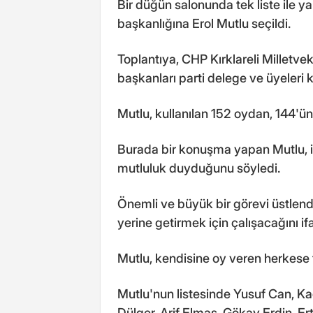
Bir düğün salonunda tek liste ile ya
başkanlığına Erol Mutlu seçildi.
Toplantıya, CHP Kırklareli Milletveki
başkanları parti delege ve üyeleri ka
Mutlu, kullanılan 152 oydan, 144'ün
Burada bir konuşma yapan Mutlu, i
mutluluk duyduğunu söyledi.
Önemli ve büyük bir görevi üstlendiğ
yerine getirmek için çalışacağını ifa
Mutlu, kendisine oy veren herkese t
Mutlu'nun listesinde Yusuf Can, Ka
Dülger, Arif Elmas, Gökay Erdin, Er