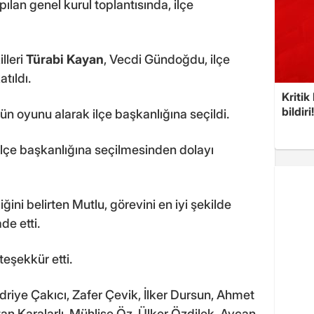
pılan genel kurul toplantısında, ilçe
lleri
Türabi Kayan
, Vecdi Gündoğdu, ilçe
tıldı.
Kritik
bildiri
ün oyunu alarak ilçe başkanlığına seçildi.
lçe başkanlığına seçilmesinden dolayı
ini belirten Mutlu, görevini en iyi şekilde
de etti.
eşekkür etti.
driye Çakıcı, Zafer Çevik, İlker Dursun, Ahmet
tan Karalarlı, Mühlise Öz, Ülker Özdilek, Aycan