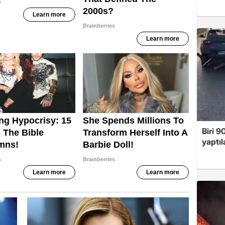
Biri 9
yaptıl