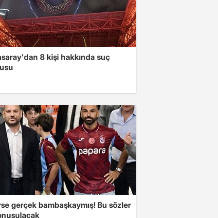
asaray'dan 8 kişi hakkında suç
usu
se gerçek bambaşkaymış! Bu sözler
onuşulacak