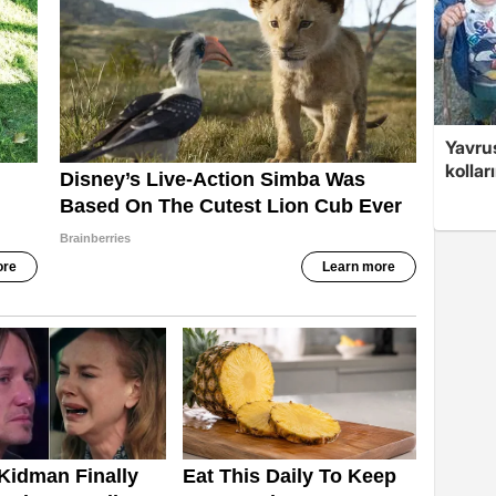
Yavrus
kolları