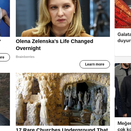
Galat
duyur
Meğer
çok k