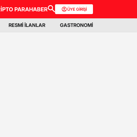
İPTO PARA
HABER
ÜYE GİRİŞİ
RESMİ İLANLAR
GASTRONOMİ