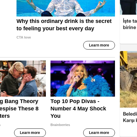
İşte t
birine 
Beledi
Karşı