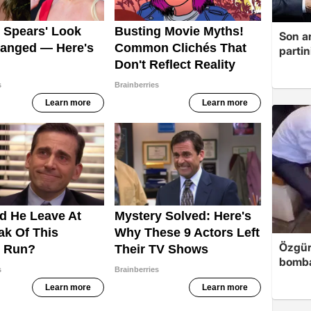
Son a
partin
Özgür
bomb