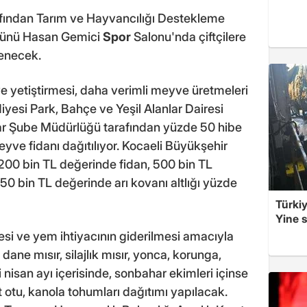
afından Tarım ve Hayvancılığı Destekleme
 günü Hasan Gemici
Spor
Salonu'nda çiftçilere
enecek.
yve yetiştirmesi, daha verimli meyve üretmeleri
yesi Park, Bahçe ve Yeşil Alanlar Dairesi
lar Şube Müdürlüğü tarafından yüzde 50 hibe
meyve fidanı dağıtılıyor. Kocaeli Büyükşehir
 200 bin TL değerinde fidan, 500 bin TL
0 bin TL değerinde arı kovanı altlığı yüzde
Türkiy
Yine s
mesi ve yem ihtiyacının giderilmesi amacıyla
 dane mısır, silajlık mısır, yonca, korunga,
nisan ayı içerisinde, sonbahar ekimleri içinse
üt otu, kanola tohumları dağıtımı yapılacak.