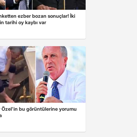
nketten ezber bozan sonuçlar! İki
in tarihi oy kaybı var
 Özel'in bu görüntülerine yorumu
a