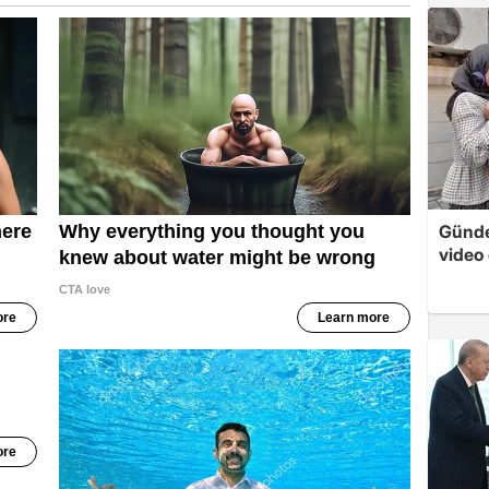
Günde
video 