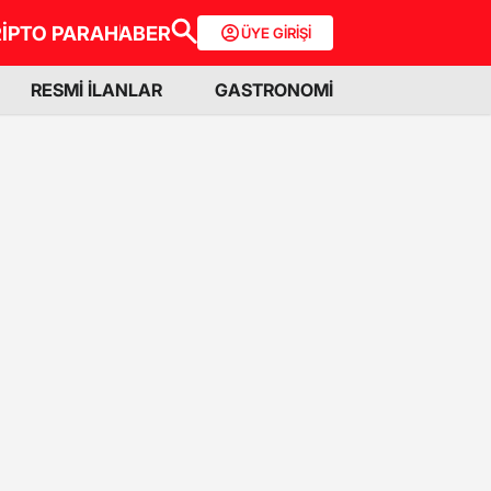
İPTO PARA
HABER
ÜYE GİRİŞİ
RESMİ İLANLAR
GASTRONOMİ