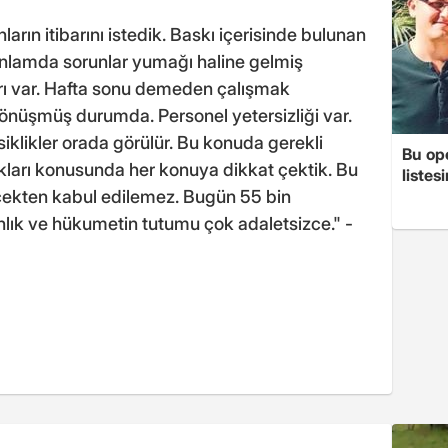
ların itibarını istedik. Baskı içerisinde bulunan
anlamda sorunlar yumağı haline gelmiş
rı var. Hafta sonu demeden çalışmak
nüşmüş durumda. Personel yetersizliği var.
siklikler orada görülür. Bu konuda gerekli
Bu op
akları konusunda her konuya dikkat çektik. Bu
listes
erçekten kabul edilemez. Bugün 55 bin
nlık ve hükumetin tutumu çok adaletsizce." -