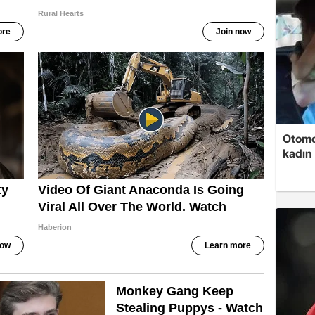
Otomob
kadın 