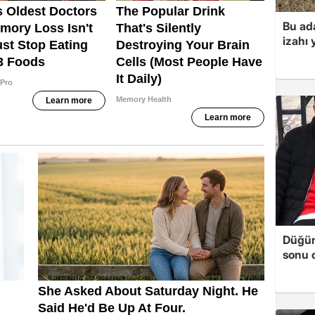
Bu ad
izahı 
Düğün
sonu 