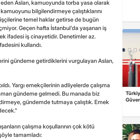
ret eden Aslan, kamuoyunda torba yasa olarak
r kamuoyunu bilgilendirmeye çalıştıklarını
şçilerine temel haklar getirse de bugün
çmiyor. Geçen hafta İstanbul'da yaşanan iş
k ifadesi iş cinayetidir. Denetimler az.
adesini kullandı.
erini gündeme getirdiklerini vurgulayan Aslan,
yapıldı. Yargı emekçilerinin adliyelerde çalışma
Türkiy
ir zaman gündeme gelmedi. Bu manada biz
Güven
lendirmeye, gündemde tutmaya çalıştık. Emek
ecek."
ışanların çalışma koşullarının çok kötü
 şöyle tamamladı: