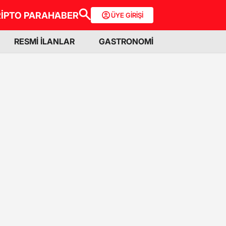
İPTO PARA
HABER
ÜYE GİRİŞİ
RESMİ İLANLAR
GASTRONOMİ