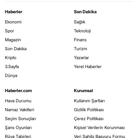
Haberler
Son Dakika
Ekonomi
Sağlık
Spor
Teknoloji
Magazin
Finans
Son Dakika
Turizm
Kripto
Yazarlar
3.Sayfa
Yerel Haberler
Dünya
Haberler.com
Kurumsal
Hava Durumu
Kullanım Şartları
Namaz Vakitleri
Gizlilik Politikası
Seçim Sonuçları
Çerez Politikası
Şans Oyunları
Kişisel Verilerin Korunması
Rüya Tabirleri
Veri Sahibi Başvuru Formu