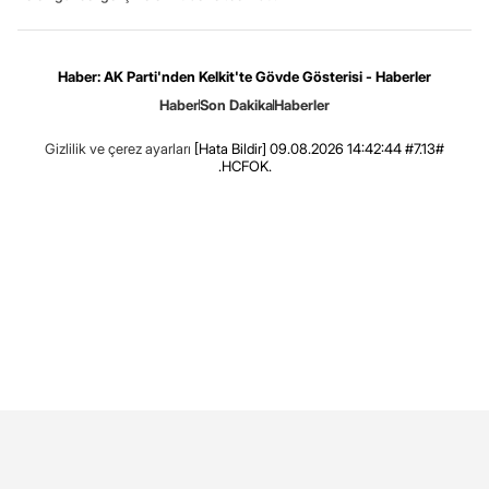
Haber: AK Parti'nden Kelkit'te Gövde Gösterisi - Haberler
Haber
Son Dakika
Haberler
Gizlilik ve çerez ayarları
[Hata Bildir]
09.08.2026 14:42:44 #7.13#
.HCFOK.