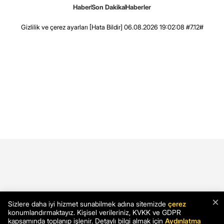
Haber
Son Dakika
Haberler
Gizlilik ve çerez ayarları
[Hata Bildir]
06.08.2026 19:02:08 #7.12#
×
Sizlere daha iyi hizmet sunabilmek adına sitemizde
çerez
konumlandırmaktayız. Kişisel verileriniz, KVKK ve GDPR
kapsamında toplanıp işlenir. Detaylı bilgi almak için
Aydınlatma