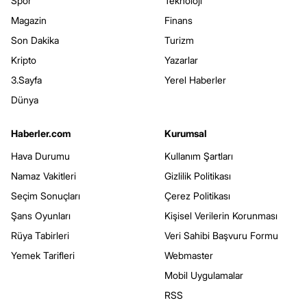
Spor
Teknoloji
Magazin
Finans
Son Dakika
Turizm
Kripto
Yazarlar
3.Sayfa
Yerel Haberler
Dünya
Haberler.com
Kurumsal
Hava Durumu
Kullanım Şartları
Namaz Vakitleri
Gizlilik Politikası
Seçim Sonuçları
Çerez Politikası
Şans Oyunları
Kişisel Verilerin Korunması
Rüya Tabirleri
Veri Sahibi Başvuru Formu
Yemek Tarifleri
Webmaster
Mobil Uygulamalar
RSS