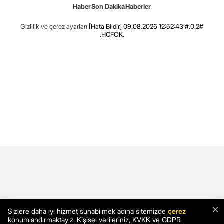
Haber
Son Dakika
Haberler
Gizlilik ve çerez ayarları
[Hata Bildir]
09.08.2026 12:52:43 #.0.2#
.HCFOK.
×
Sizlere daha iyi hizmet sunabilmek adına sitemizde
çerez
konumlandırmaktayız. Kişisel verileriniz, KVKK ve GDPR