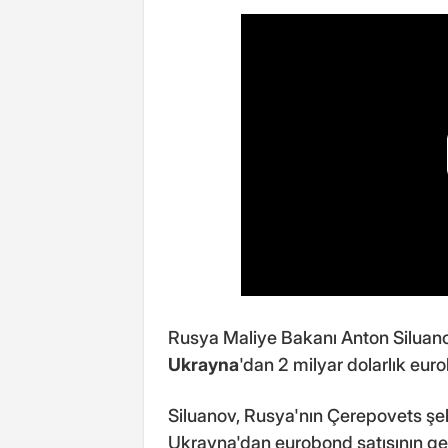
Rusya Maliye Bakanı Anton Siluanov
Ukrayna
'dan 2 milyar dolarlık euro
Siluanov, Rusya'nın Çerepovets şeh
Ukrayna'dan eurobond satışının ge