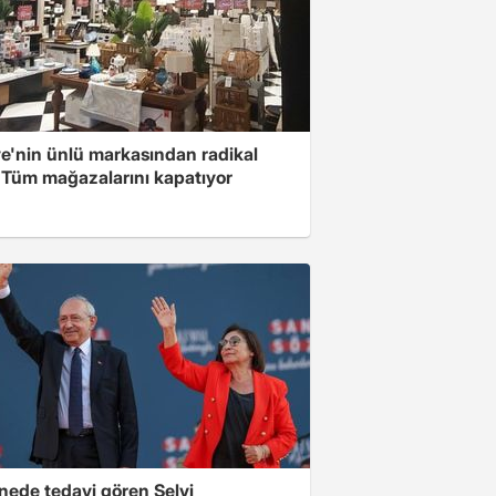
ye'nin ünlü markasından radikal
! Tüm mağazalarını kapatıyor
nede tedavi gören Selvi