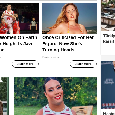
Türki
karar
Hasta