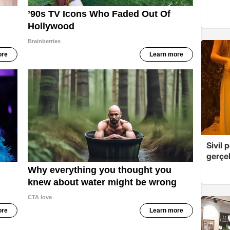
Sivil 
gerçek