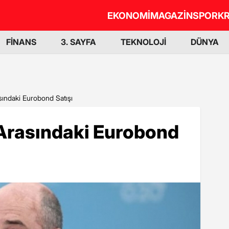
EKONOMİ
MAGAZİN
SPOR
KR
FİNANS
3. SAYFA
TEKNOLOJİ
DÜNYA
ındaki Eurobond Satışı
Arasındaki Eurobond