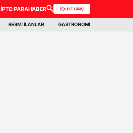
İPTO PARA
HABER
ÜYE GİRİŞİ
RESMİ İLANLAR
GASTRONOMİ