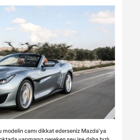
 Bu modelin camı dikkat ederseniz Mazda'ya
noktada yapmanız gereken şey ise daha hızlı