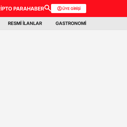
İPTO PARA
HABER
ÜYE GİRİŞİ
RESMİ İLANLAR
GASTRONOMİ