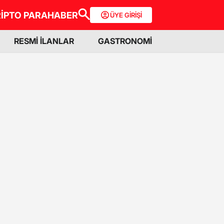
İPTO PARA
HABER
ÜYE GİRİŞİ
RESMİ İLANLAR
GASTRONOMİ