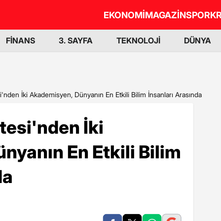
EKONOMİ
MAGAZİN
SPOR
KR
FİNANS
3. SAYFA
TEKNOLOJİ
DÜNYA
i'nden İki Akademisyen, Dünyanın En Etkili Bilim İnsanları Arasında
tesi'nden İki
yanın En Etkili Bilim
da