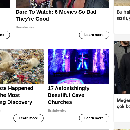
Bu hal
sızdı,
Meğer
çok k