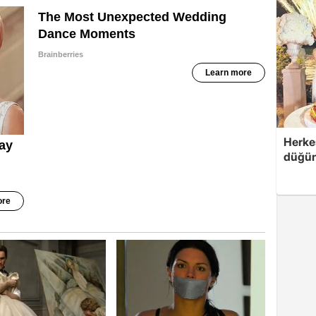
Herke
düğünü