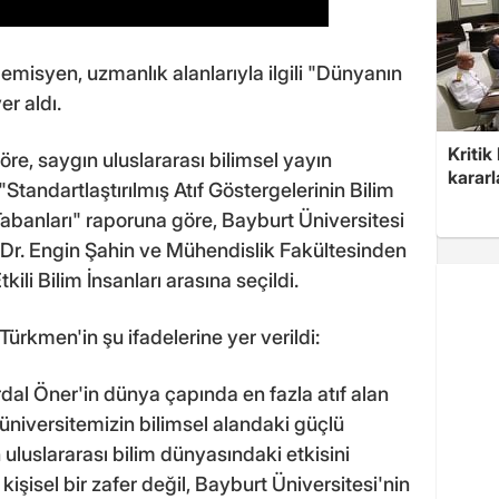
misyen, uzmanlık alanlarıyla ilgili "Dünyanın
er aldı.
Kritik
re, saygın uluslararası bilimsel yayın
kararl
"Standartlaştırılmış Atıf Göstergelerinin Bilim
abanları" raporuna göre, Bayburt Üniversitesi
. Dr. Engin Şahin ve Mühendislik Fakültesinden
kili Bilim İnsanları arasına seçildi.
ürkmen'in şu ifadelerine yer verildi:
rdal Öner'in dünya çapında en fazla atıf alan
 üniversitemizin bilimsel alandaki güçlü
luslararası bilim dünyasındaki etkisini
işisel bir zafer değil, Bayburt Üniversitesi'nin