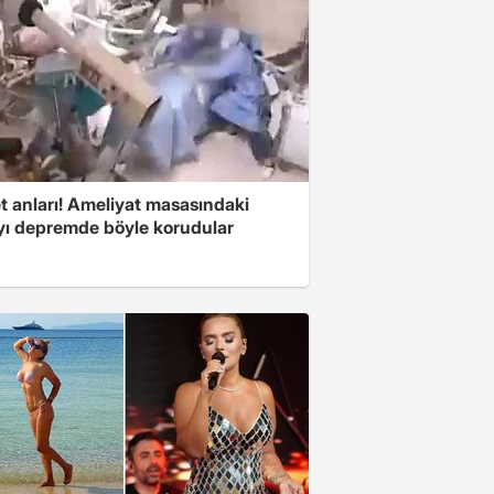
t anları! Ameliyat masasındaki
yı depremde böyle korudular