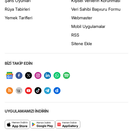
Şans Oyunları
Kişisel Verilerin Korunması
Rüya Tabirleri
Veri Sahibi Başvuru Formu
Yemek Tarifleri
Webmaster
Mobil Uygulamalar
RSS
Sitene Ekle
BİZİ TAKİP EDİN
UYGULAMAMIZI İNDİRİN