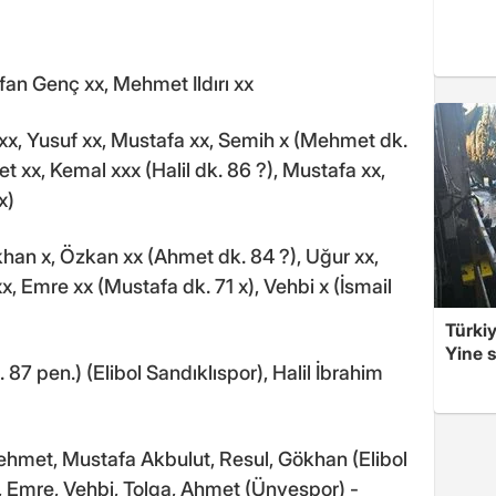
an Genç xx, Mehmet Ildırı xx
, Yusuf xx, Mustafa xx, Semih x (Mehmet dk.
 xx, Kemal xxx (Halil dk. 86 ?), Mustafa xx,
x)
an x, Özkan xx (Ahmet dk. 84 ?), Uğur xx,
xx, Emre xx (Mustafa dk. 71 x), Vehbi x (İsmail
Türkiy
Yine s
7 pen.) (Elibol Sandıklıspor), Halil İbrahim
met, Mustafa Akbulut, Resul, Gökhan (Elibol
n, Emre, Vehbi, Tolga, Ahmet (Ünyespor) -