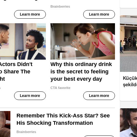
Küçük
şekild