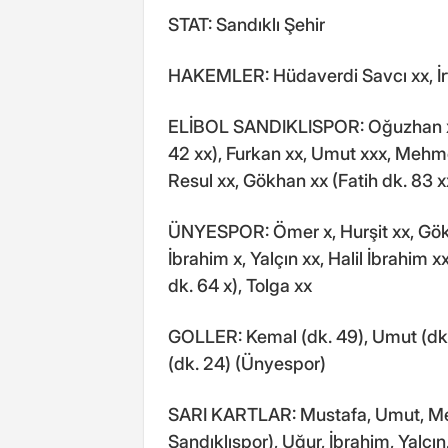
STAT: Sandıklı Şehir
HAKEMLER: Hüdaverdi Savcı xx, İrf
ELİBOL SANDIKLISPOR: Oğuzhan xx
42 xx), Furkan xx, Umut xxx, Mehmet
Resul xx, Gökhan xx (Fatih dk. 83 x
ÜNYESPOR: Ömer x, Hurşit xx, Gökh
İbrahim x, Yalçın xx, Halil İbrahim x
dk. 64 x), Tolga xx
GOLLER: Kemal (dk. 49), Umut (dk. 8
(dk. 24) (Ünyespor)
SARI KARTLAR: Mustafa, Umut, Meh
Sandıklıspor), Uğur, İbrahim, Yalçı