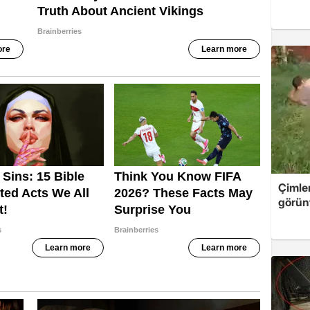
Çimle
görünt