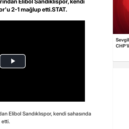
rından Elibol Sandıklıspor, kendi
r'u 2-1 mağlup etti.STAT.
Sevgil
CHP'l
dan Elibol Sandıklıspor, kendi sahasında
etti.