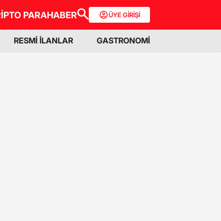
İPTO PARA
HABER
ÜYE GİRİŞİ
RESMİ İLANLAR
GASTRONOMİ