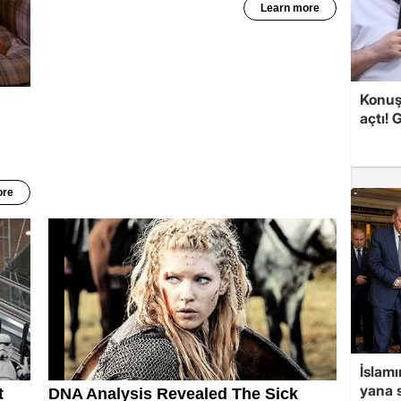
Konuşa
açtı! 
İslam
yana s