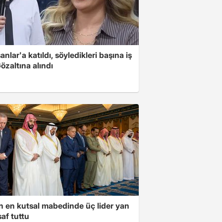
nlar'a katıldı, söyledikleri başına iş
Gözaltına alındı
ın en kutsal mabedinde üç lider yan
af tuttu