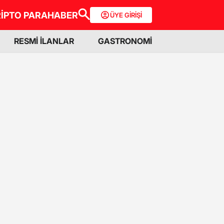
İPTO PARA
HABER
ÜYE GİRİŞİ
RESMİ İLANLAR
GASTRONOMİ