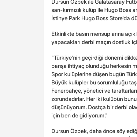
Dursun Özbek ile Galatasaray Futbo
sarı-kırmızılı kulüp ile Hugo Boss ara
İstinye Park Hugo Boss Store'da dü
Etkinlikte basın mensuplarına açı
yapacakları derbi maçın dostluk içi
"Türkiye'nin geçirdiği dönemi dikka
barışa ihtiyaç olunduğu herkesin 
Spor kulüplerine düşen bugün Türk
Büyük kulüpler bu sorumluluğu taş
Fenerbahçe, yönetici ve taraftarlar
zorundadırlar. Her iki kulübün bun
düşünüyorum. Dostça bir derbi ol
için ben de gidiyorum."
Dursun Özbek, daha önce söylediği 