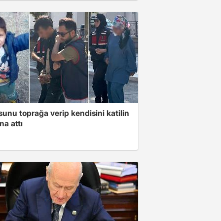
unu toprağa verip kendisini katilin
na attı