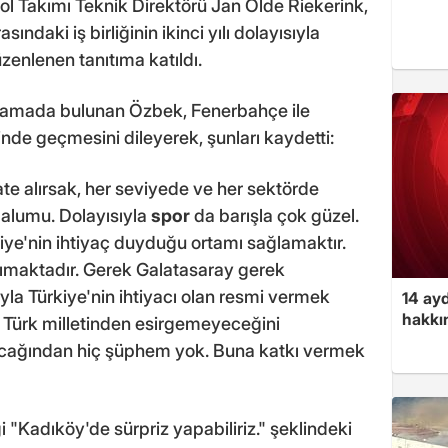
l Takımı Teknik Direktörü Jan Olde Riekerink,
sındaki iş birliğinin ikinci yılı dolayısıyla
zenlenen tanıtıma katıldı.
klamada bulunan Özbek, Fenerbahçe ile
nde geçmesini dileyerek, şunları kaydetti:
te alırsak, her seviyede ve her sektörde
malumu. Dolayısıyla
spor
da barışla çok güzel.
iye'nin ihtiyaç duyduğu ortamı sağlamaktır.
ımaktadır. Gerek Galatasaray gerek
ıyla Türkiye'nin ihtiyacı olan resmi vermek
14 ayd
hakkın
u Türk milletinden esirgemeyeceğini
acağından hiç şüphem yok. Buna katkı vermek
"Kadıköy'de sürpriz yapabiliriz." şeklindeki