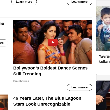
Yavrus
kolları