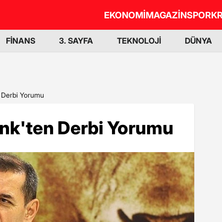
EKONOMİ
MAGAZİN
SPOR
KR
FİNANS
3. SAYFA
TEKNOLOJİ
DÜNYA
n Derbi Yorumu
ink'ten Derbi Yorumu