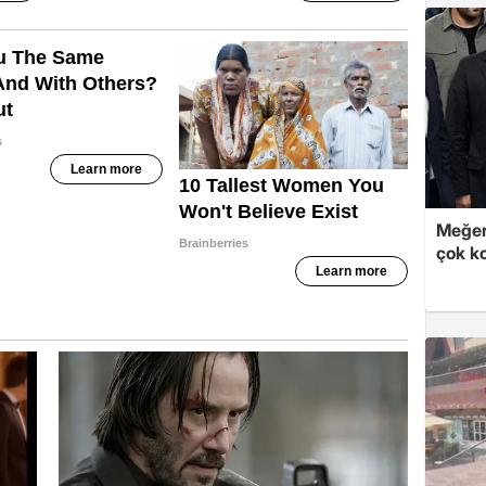
Meğer
çok k