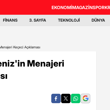
EKONOMİ
MAGAZİN
SPOR
KR
FİNANS
3. SAYFA
TEKNOLOJİ
DÜNYA
Menajeri Keçeci Açıklaması
niz'in Menajeri
sı