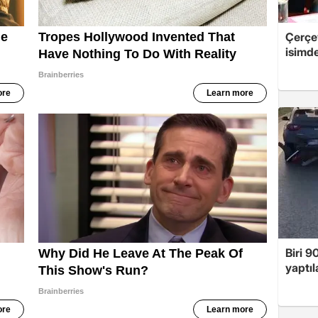
Çerçe
isimd
Biri 9
yaptıl