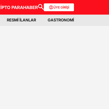
İPTO PARA
HABER
ÜYE GİRİŞİ
RESMİ İLANLAR
GASTRONOMİ