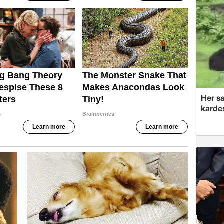
Her sa
kardeş