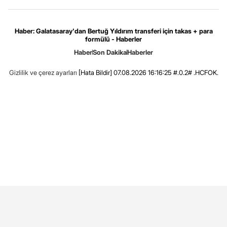
Haber: Galatasaray'dan Bertuğ Yıldırım transferi için takas + para
formülü - Haberler
Haber
Son Dakika
Haberler
Gizlilik ve çerez ayarları
[Hata Bildir]
07.08.2026 16:16:25 #.0.2# .HCFOK.