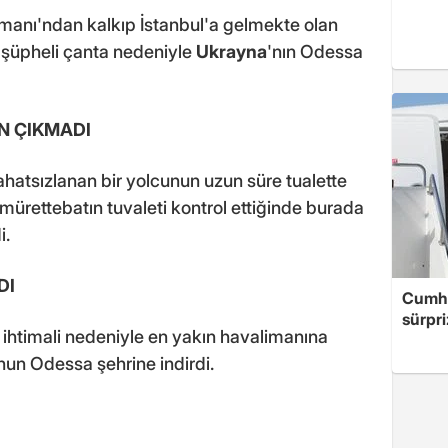
anı'ndan kalkıp İstanbul'a gelmekte olan
, şüpheli çanta nedeniyle
Ukrayna
'nın Odessa
N ÇIKMADI
ahatsızlanan bir yolcunun uzun süre tualette
mürettebatın tuvaleti kontrol ettiğinde burada
i.
DI
Cumhu
sürpri
ihtimali nedeniyle en yakın havalimanına
nun Odessa şehrine indirdi.