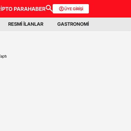
İPTO PARA
HABER
ÜYE GİRİŞİ
RESMİ İLANLAR
GASTRONOMİ
aptı