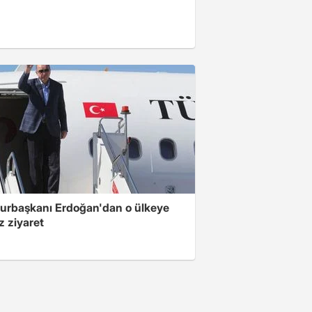
rbaşkanı Erdoğan'dan o ülkeye
z ziyaret