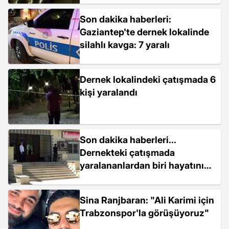
Son dakika haberleri:
Gaziantep'te dernek lokalinde
silahlı kavga: 7 yaralı
Dernek lokalindeki çatışmada 6
kişi yaralandı
Son dakika haberleri...
Dernekteki çatışmada
yaralananlardan biri hayatını
kaybetti
Sina Ranjbaran: "Ali Karimi için
Trabzonspor'la görüşüyoruz"