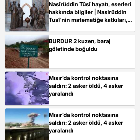
Nasîrüddin Tûsî hayatı, eserleri
hakkında bilgiler | Nasirüddin
Tusî'nin matematiğe katkıları,
sözleri | Nasîrüddin Tûsî neyi
buldu?
BURDUR 2 kuzen, baraj
göletinde boğuldu
Mısır'da kontrol noktasına
saldırı: 2 asker öldü, 4 asker
yaralandı
Mısır'da kontrol noktasına
saldırı: 2 asker öldü, 4 asker
yaralandı