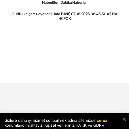
Haber
Son Dakika
Haberler
Gizlilik ve çerez ayarları
[Hata Bildir]
07.08.2026 08:45:50 #7.13#
.HCFOK.
×
Sizlere daha iyi hizmet sunabilmek adına sitemizde
çerez
konumlandırmaktayız. Kişisel verileriniz, KVKK ve GDPR