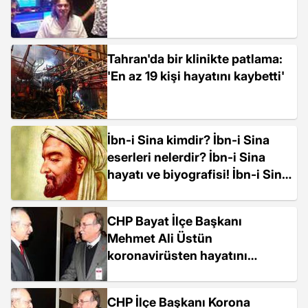
Tahran'da bir klinikte patlama:
'En az 19 kişi hayatını kaybetti'
İbn-i Sina kimdir? İbn-i Sina
eserleri nelerdir? İbn-i Sina
hayatı ve biyografisi! İbn-i Sina
hakkında merak edilen her şey!
İslam Filozofu İbn-i Sina
CHP Bayat İlçe Başkanı
Mehmet Ali Üstün
koronavirüsten hayatını
kaybetti
CHP İlçe Başkanı Korona