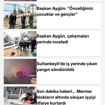
Başkan Aygün: "Önceliğimiz
çocuklar ve gençler"
Başkan Aygün, çalışmaları
yerinde inceledi
Sultanbeyli'de iş yerinde çıkan
yangın söndürüldü
Son dakika haberi... Mermer
blokların altında sıkışan işçiyi
itfaiye kurtardı