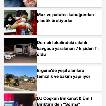
Muz ve patates kabuğundan
plastik üretiyorlar
Dernek lokalindeki silahlı
kavgada yaralanan 7 kişiden 1'i
öldü
Ergene'de yeşil alanlara
temizlik ve bakım yapılıyor
DJ Coşkun Binkanat & Ümit
Biriktirir'den "Sorma"