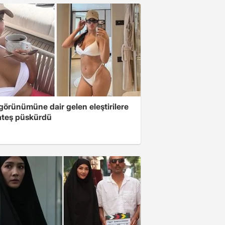
 görünümüne dair gelen eleştirilere
 ateş püskürdü