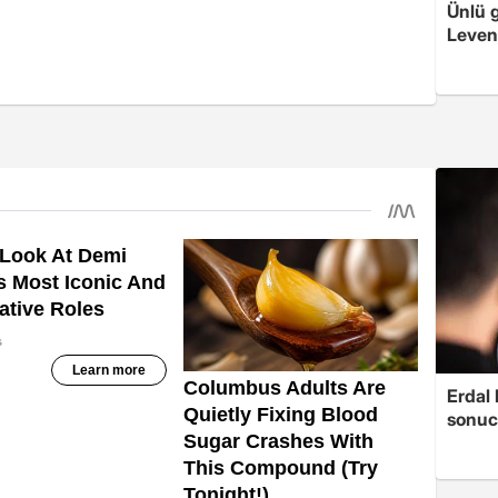
Ünlü 
Levent
Erdal
sonucu