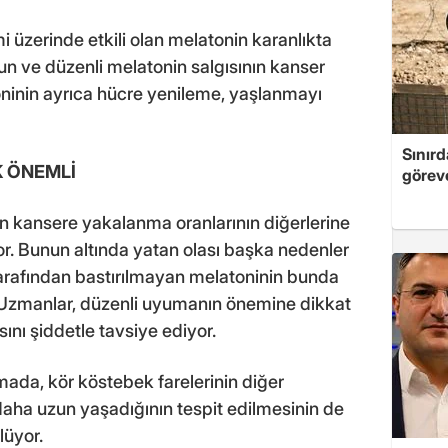
i üzerinde etkili olan melatonin karanlıkta
zun ve düzenli melatonin salgısının kanser
toninin ayrıca hücre yenileme, yaşlanmayı
Sınırd
 ÖNEMLİ
göreve
rin kansere yakalanma oranlarının diğerlerine
r. Bunun altında yatan olası başka nedenler
ı tarafından bastırılmayan melatoninin bunda
 Uzmanlar, düzenli uyumanın önemine dikkat
nı şiddetle tavsiye ediyor.
rmada, kör köstebek farelerinin diğer
aha uzun yaşadığının tespit edilmesinin de
lüyor.