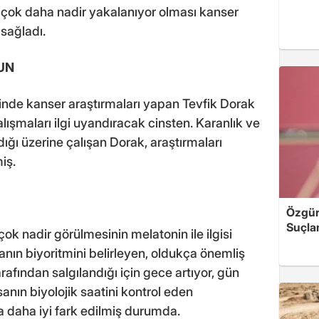
e çok daha nadir yakalanıyor olması kanser
 sağladı.
UN
sinde kanser araştırmaları yapan Tevfik Dorak
lışmaları ilgi uyandıracak cinsten. Karanlık ve
dığı üzerine çalışan Dorak, araştırmaları
iş.
Özgür 
Suçla
ok nadir görülmesinin melatonin ile ilgisi
nın biyoritmini belirleyen, oldukça önemliş
arafından salgılandığı için gece artıyor, gün
nsanın biyolojik saatini kontrol eden
a daha iyi fark edilmiş durumda.