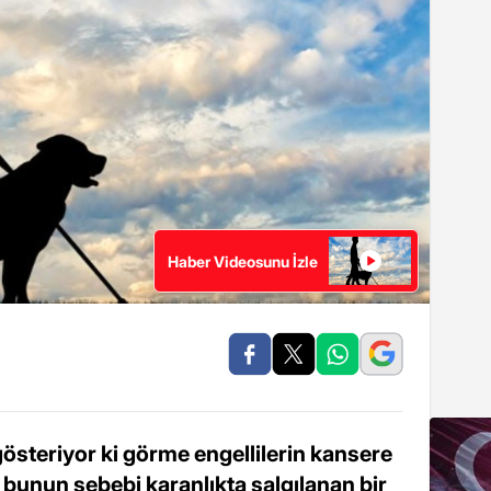
Haber Videosunu İzle
gösteriyor ki görme engellilerin kansere
bunun sebebi karanlıkta salgılanan bir