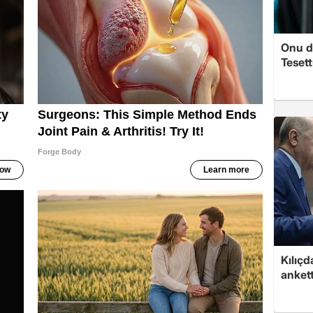
Onu d
Tesett
Kılıçd
anket