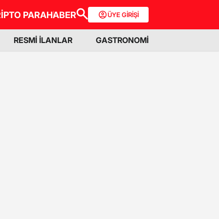
İPTO PARA
HABER
ÜYE GİRİŞİ
RESMİ İLANLAR
GASTRONOMİ