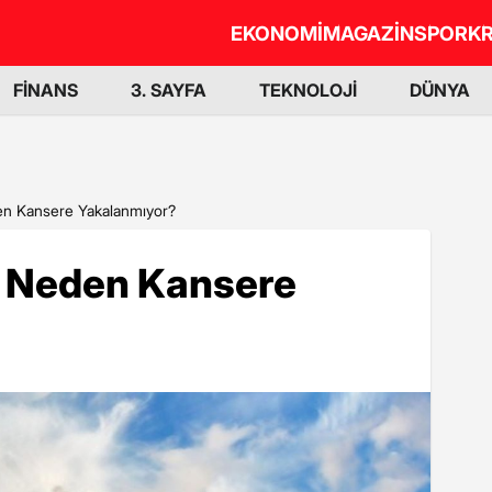
EKONOMİ
MAGAZİN
SPOR
KR
FİNANS
3. SAYFA
TEKNOLOJİ
DÜNYA
en Kansere Yakalanmıyor?
r Neden Kansere