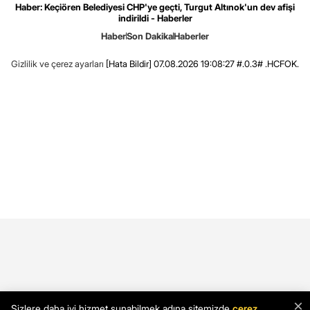
Haber: Keçiören Belediyesi CHP'ye geçti, Turgut Altınok'un dev afişi
indirildi - Haberler
Haber
Son Dakika
Haberler
Gizlilik ve çerez ayarları
[Hata Bildir]
07.08.2026 19:08:27 #.0.3# .HCFOK.
×
Sizlere daha iyi hizmet sunabilmek adına sitemizde
çerez