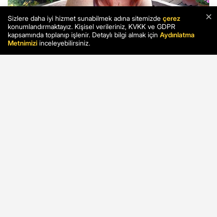
×
Sizlere daha iyi hizmet sunabilmek adına sitemizde
çerez
konumlandırmaktayız. Kişisel verileriniz, KVKK ve GDPR
kapsamında toplanıp işlenir. Detaylı bilgi almak için
Aydınlatma
Metnimizi
inceleyebilirsiniz.