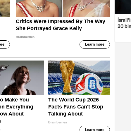
İsrail
20 bin