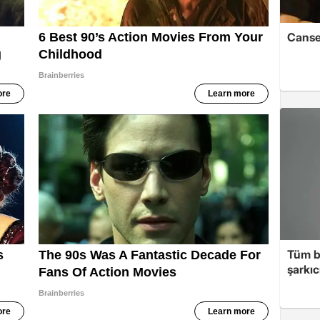
Cansev
Tüm b
şarkı