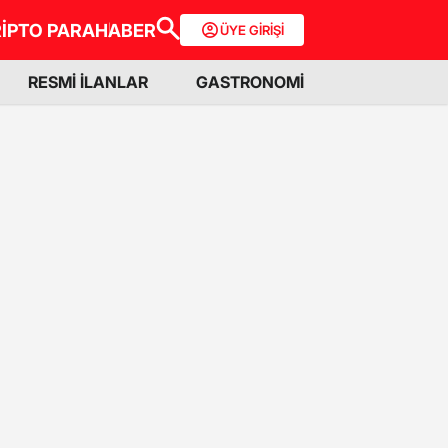
İPTO PARA
HABER
ÜYE GİRİŞİ
RESMİ İLANLAR
GASTRONOMİ