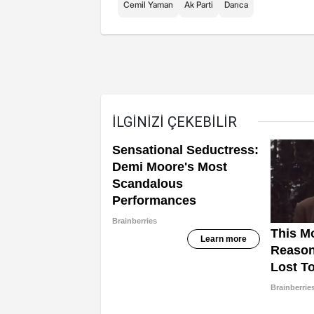
Cemil Yaman
Ak Parti
Darıca