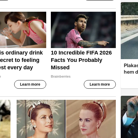
Plakas
hem d