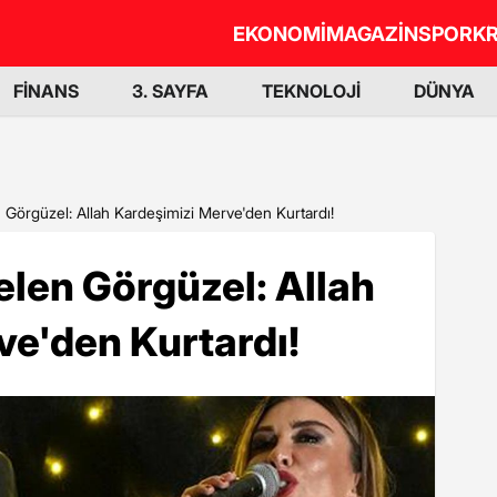
EKONOMİ
MAGAZİN
SPOR
KR
FİNANS
3. SAYFA
TEKNOLOJİ
DÜNYA
en Görgüzel: Allah Kardeşimizi Merve'den Kurtardı!
Selen Görgüzel: Allah
e'den Kurtardı!