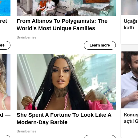
Uçağı 
kattı
Konuşa
açtı! 