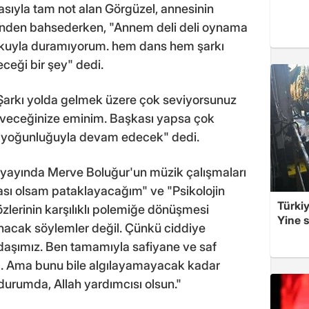
asıyla tam not alan Görgüzel, annesinin
rinden bahsederken, "Annem deli deli oynama
oşkuyla duramıyorum. hem dans hem şarkı
ceği bir şey" dedi.
"Şarkı yolda gelmek üzere çok seviyorsunuz
seveceğinize eminim. Başkası yapsa çok
m yoğunluğuyla devam edecek" dedi.
lı yayında Merve Boluğur'un müzik çalışmaları
blası olsam pataklayacağım" ve "Psikolojin
Türkiy
özlerinin karşılıklı polemiğe dönüşmesi
Yine s
alınacak söylemler değil. Çünkü ciddiye
adaşımız. Ben tamamıyla safiyane ve saf
. Ama bunu bile algılayamayacak kadar
 durumda, Allah yardımcısı olsun."