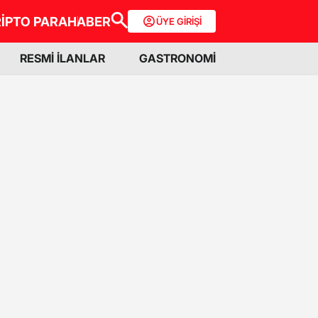
İPTO PARA
HABER
ÜYE GİRİŞİ
RESMİ İLANLAR
GASTRONOMİ