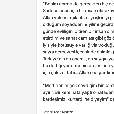
"Benim normalde gerçekten hiç cev
Sadece onun için bir insan olarak i
Allah yolunu açık etsin iyi işler iy
olduğum soyaddan, 9 yılımı geçird
günde evliliğini bitiren bir insan o
ettirdim ve sanat camiası gibi göz
iyisiyle kötüsüyle varlığıyla yokluğu
saygı çerçevesi içerisinde eşimle 
Türkiye'nin en önemli, en saygın yö
bu dediği yönetmenin projesinde yer
için çok zor tabi... Allah ona yardım
"Mert benim çok sevdiğim bir kardeş
ayırır. Bir kere hata yaptı o hata
kardeşimizi kurtardı ne diyeyim" d
Kaynak: Snob Magazin