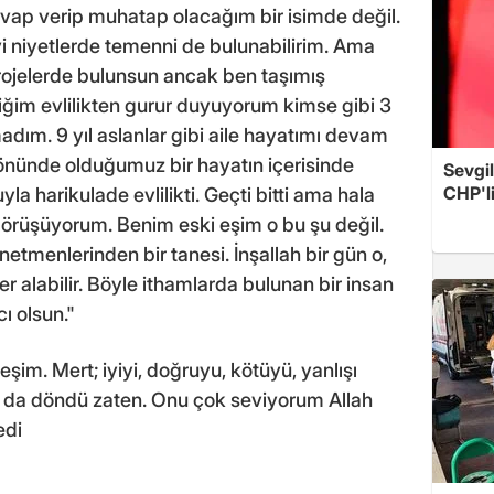
ap verip muhatap olacağım bir isimde değil.
yi niyetlerde temenni de bulunabilirim. Ama
i projelerde bulunsun ancak ben taşımış
iğim evlilikten gurur duyuyorum kimse gibi 3
lmadım. 9 yıl aslanlar gibi aile hayatımı devam
 önünde olduğumuz bir hayatın içerisinde
Sevgil
CHP'l
yla harikulade evlilikti. Geçti bitti ama hala
görüşüyorum. Benim eski eşim o bu şu değil.
netmenlerinden bir tanesi. İnşallah bir gün o,
 alabilir. Böyle ithamlarda bulunan bir insan
cı olsun."
im. Mert; iyiyi, doğruyu, kötüyü, yanlışı
dan da döndü zaten. Onu çok seviyorum Allah
edi