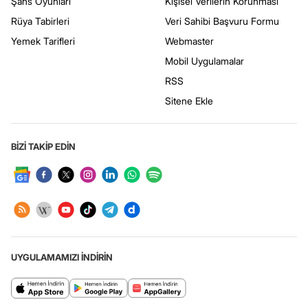
Şans Oyunları
Kişisel Verilerin Korunması
Rüya Tabirleri
Veri Sahibi Başvuru Formu
Yemek Tarifleri
Webmaster
Mobil Uygulamalar
RSS
Sitene Ekle
BİZİ TAKİP EDİN
UYGULAMAMIZI İNDİRİN