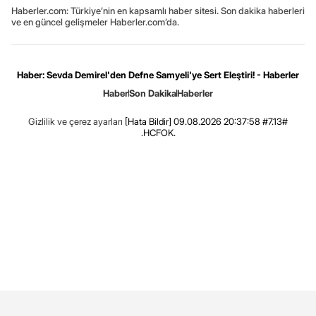
Haberler.com: Türkiye’nin en kapsamlı haber sitesi. Son dakika haberleri
ve en güncel gelişmeler Haberler.com’da.
Haber: Sevda Demirel'den Defne Samyeli'ye Sert Eleştiri! - Haberler
Haber
Son Dakika
Haberler
Gizlilik ve çerez ayarları
[Hata Bildir]
09.08.2026 20:37:58 #7.13#
.HCFOK.