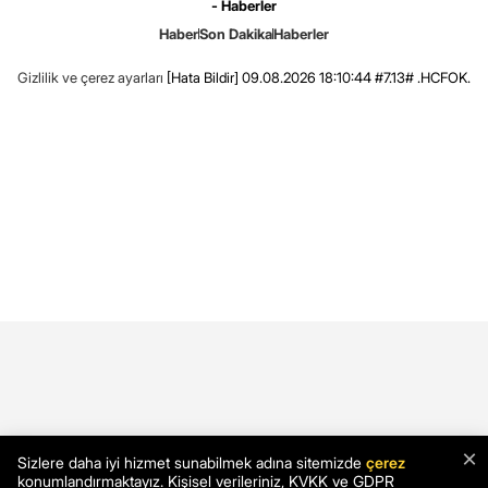
- Haberler
Haber
Son Dakika
Haberler
Gizlilik ve çerez ayarları
[Hata Bildir]
09.08.2026 18:10:44 #7.13# .HCFOK.
×
Sizlere daha iyi hizmet sunabilmek adına sitemizde
çerez
konumlandırmaktayız. Kişisel verileriniz, KVKK ve GDPR