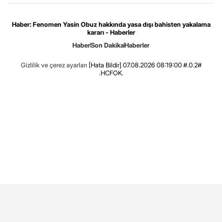
Haber: Fenomen Yasin Obuz hakkında yasa dışı bahisten yakalama
kararı - Haberler
Haber
Son Dakika
Haberler
Gizlilik ve çerez ayarları
[Hata Bildir]
07.08.2026 08:19:00 #.0.2#
.HCFOK.