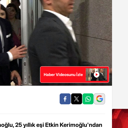
Haber Videosunu İzle
oğlu, 25 yıllık eşi Etkin Kerimoğlu'ndan