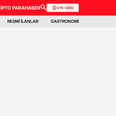
İPTO PARA
HABER
ÜYE GİRİŞİ
RESMİ İLANLAR
GASTRONOMİ