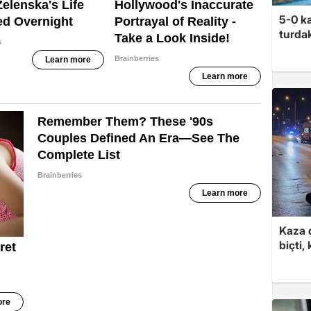
5-0 ka
turdak
Kaza d
biçti,