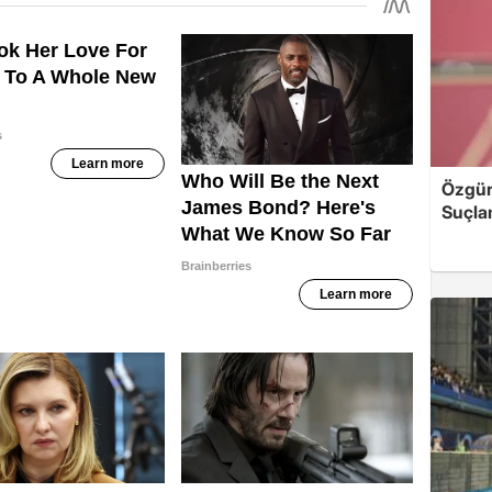
Özgür 
Suçla