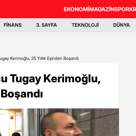
EKONOMİ
MAGAZİN
SPOR
KR
FİNANS
3. SAYFA
TEKNOLOJİ
DÜNYA
Tugay Kerimoğlu, 25 Yıllık Eşinden Boşandı
lcu Tugay Kerimoğlu,
n Boşandı