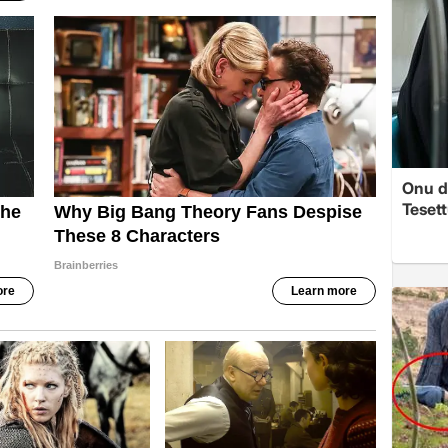
Onu d
Tesett