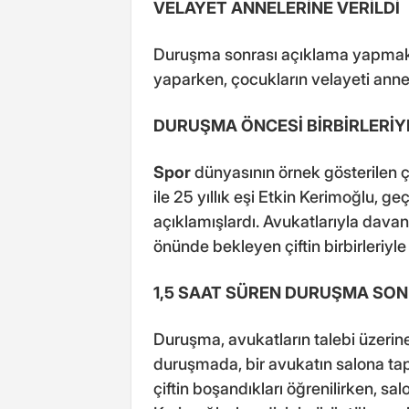
VELAYET ANNELERİNE VERİLDİ
Duruşma sonrası açıklama yapmak i
yaparken, çocukların velayeti anney
DURUŞMA ÖNCESİ BİRBİRLERİ
Spor
dünyasının örnek gösterilen çi
ile 25 yıllık eşi Etkin Kerimoğlu, g
açıklamışlardı. Avukatlarıyla dava
önünde bekleyen çiftin birbirleriyl
1,5 SAAT SÜREN DURUŞMA SON
Duruşma, avukatların talebi üzerine
duruşmada, bir avukatın salona ta
çiftin boşandıkları öğrenilirken, s