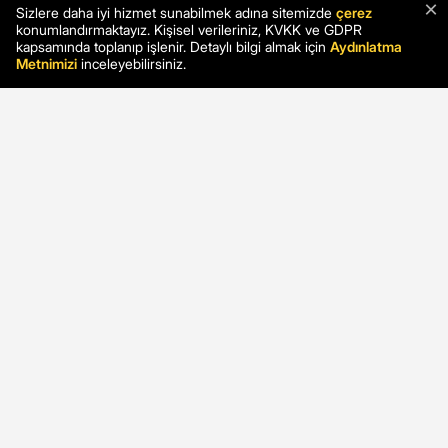
×
Sizlere daha iyi hizmet sunabilmek adına sitemizde
çerez
konumlandırmaktayız. Kişisel verileriniz, KVKK ve GDPR
kapsamında toplanıp işlenir. Detaylı bilgi almak için
Aydınlatma
Metnimizi
inceleyebilirsiniz.