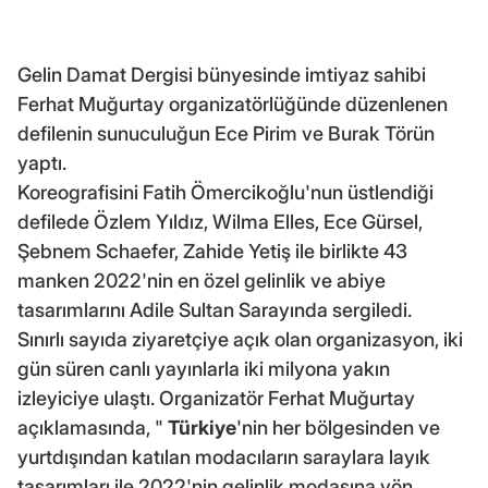
Gelin Damat Dergisi bünyesinde imtiyaz sahibi
Ferhat Muğurtay organizatörlüğünde düzenlenen
defilenin sunuculuğun Ece Pirim ve Burak Törün
yaptı.
Koreografisini Fatih Ömercikoğlu'nun üstlendiği
defilede Özlem Yıldız, Wilma Elles, Ece Gürsel,
Şebnem Schaefer, Zahide Yetiş ile birlikte 43
manken 2022'nin en özel gelinlik ve abiye
tasarımlarını Adile Sultan Sarayında sergiledi.
Sınırlı sayıda ziyaretçiye açık olan organizasyon, iki
gün süren canlı yayınlarla iki milyona yakın
izleyiciye ulaştı. Organizatör Ferhat Muğurtay
açıklamasında, "
Türkiye
'nin her bölgesinden ve
yurtdışından katılan modacıların saraylara layık
tasarımları ile 2022'nin gelinlik modasına yön