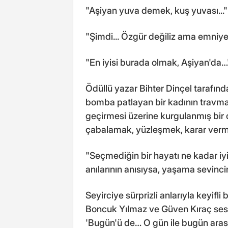
"Aşiyan yuva demek, kuş yuvası..."
"Şimdi... Özgür değiliz ama emniye
"En iyisi burada olmak, Aşiyan'da…
Ödüllü yazar Bihter Dinçel tarafın
bomba patlayan bir kadının travma
geçirmesi üzerine kurgulanmış bir
çabalamak, yüzleşmek, karar ver
"Seçmediğin bir hayatı ne kadar iyil
anılarının anısıysa, yaşama sevinci
Seyirciye sürprizli anlarıyla keyifl
Boncuk Yılmaz ve Güven Kıraç sesle
'Bugün'ü de… O gün ile bugün aras