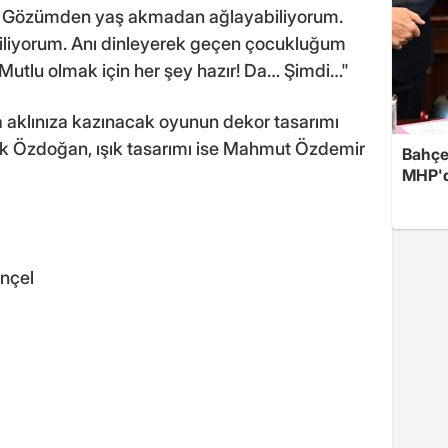
… Gözümden yaş akmadan ağlayabiliyorum.
biliyorum. Anı dinleyerek geçen çocukluğum
! Mutlu olmak için her şey hazır! Da… Şimdi…"
a aklınıza kazınacak oyunun dekor tasarımı
ak Özdoğan, ışık tasarımı ise Mahmut Özdemir
Bahçel
MHP'de
nçel