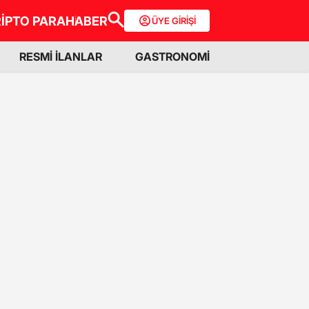
İPTO PARA
HABER
ÜYE GİRİŞİ
RESMİ İLANLAR
GASTRONOMİ