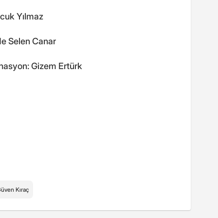
ncuk Yılmaz
de Selen Canar
nasyon: Gizem Ertürk
üven Kıraç