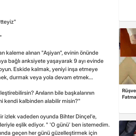
tteyiz"
"
dan kaleme alınan "Aşiyan", evinin önünde
ya bağlı anksiyete yaşayarak 9 ayı evinde
 oyun. Eskide kalmak, yeniyi inşa etmeye
mek, durmak veya yola devam etmek…
Rüşve
eştirebilirsin? Anıların bile başkalarının
Fatma,
ni kendi kalbinden alabilir misin?"
i bir izlek vadeden oyunda Bihter Dinçel'e,
riyle eşlik ediyor. " 'O günü' ben istemedim.
ında geçen her günü güzelleştirmek için