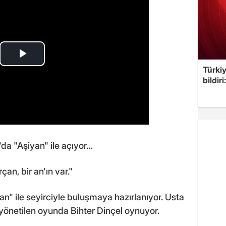
Türkiy
bildir
da "Aşiyan" ile açıyor…
an, bir an'ın var."
n" ile seyirciyle buluşmaya hazırlanıyor. Usta
önetilen oyunda Bihter Dinçel oynuyor.