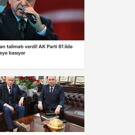
n talimatı verdi! AK Parti 81 ilde
ye basıyor