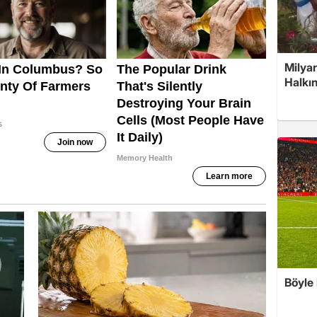
Milyar
Halkın
Böyle