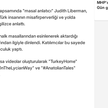
MHP'de
Gün ge
kapsamında "masal anlatıcı" Judith Liberman,
Türk insanının misafirperverliği ve yolda
lizce anlattı.
 halk masallarından esinlenerek aktardığı
ından ilgiyle dinlendi. Katılımcılar bu sayede
lculuk yaptı.
li kısa videolar oluşturularak "TurkeyHome"
sOnTheLycianWay" ve "#AnatolianTales"
.