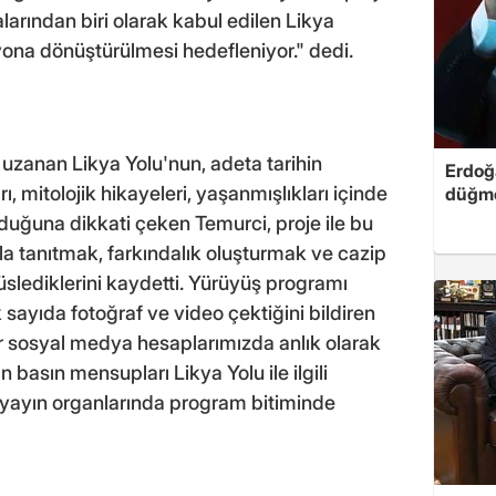
larından biri olarak kabul edilen Likya
yona dönüştürülmesi hedefleniyor." dedi.
uzanan Likya Yolu'nun, adeta tarihin
Erdoğa
ı, mitolojik hikayeleri, yaşanmışlıkları içinde
düğme
olduğuna dikkati çeken Temurci, proje ile bu
la tanıtmak, farkındalık oluşturmak ve cazip
süslediklerini kaydetti. Yürüyüş programı
sayıda fotoğraf ve video çektiğini bildiren
er sosyal medya hesaplarımızda anlık olarak
n basın mensupları Likya Yolu ile ilgili
r yayın organlarında program bitiminde