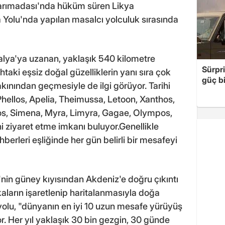
arımadası'nda hüküm süren Likya
 Yolu'nda yapılan masalcı yolculuk sırasında
alya'ya uzanan, yaklaşık 540 kilometre
Sürpri
aki eşsiz doğal güzelliklerin yanı sıra çok
güç bi
kınından geçmesiyle de ilgi görüyor. Tarihi
hellos, Apelia, Theimussa, Letoon, Xanthos,
yros, Simena, Myra, Limyra, Gagae, Olympos,
ni ziyaret etme imkanı buluyor.Genellikle
hberleri eşliğinde her gün belirli bir mesafeyi
e'nin güney kıyısından Akdeniz'e doğru çıkıntı
ların işaretlenip haritalanmasıyla doğa
 yolu, "dünyanın en iyi 10 uzun mesafe yürüyüş
or. Her yıl yaklaşık 30 bin gezgin, 30 günde