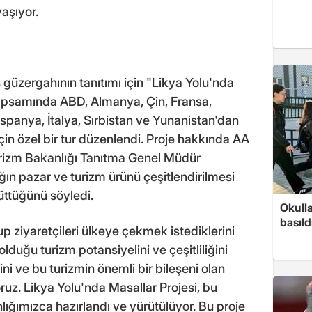
aşıyor.
 güzergahının tanıtımı için "Likya Yolu'nda
 kapsamında ABD, Almanya, Çin, Fransa,
, İspanya, İtalya, Sırbistan ve Yunanistan'dan
in özel bir tur düzenlendi. Proje hakkında AA
urizm Bakanlığı Tanıtma Genel Müdür
ın pazar ve turizm ürünü çeşitlendirilmesi
ttüğünü söyledi.
Okull
basıld
p ziyaretçileri ülkeye çekmek istediklerini
lduğu turizm potansiyelini ve çeşitliliğini
i ve bu turizmin önemli bir bileşeni olan
oruz. Likya Yolu'nda Masallar Projesi, bu
ığımızca hazırlandı ve yürütülüyor. Bu proje