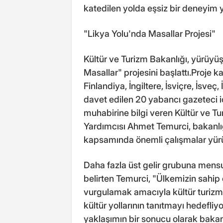
katedilen yolda eşsiz bir deneyim y
"Likya Yolu'nda Masallar Projesi"
Kültür ve Turizm Bakanlığı, yürüyüş
Masallar" projesini başlattı.Proje
Finlandiya, İngiltere, İsviçre, İsveç
davet edilen 20 yabancı gazeteci iç
muhabirine bilgi veren Kültür ve T
Yardımcısı Ahmet Temurci, bakanlığ
kapsamında önemli çalışmalar yürü
Daha fazla üst gelir grubuna mensu
belirten Temurci, "Ülkemizin sahip o
vurgulamak amacıyla kültür turizmin
kültür yollarının tanıtmayı hedefliy
yaklaşımın bir sonucu olarak bakanl