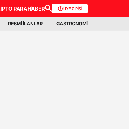
İPTO PARA
HABER
ÜYE GİRİŞİ
RESMİ İLANLAR
GASTRONOMİ