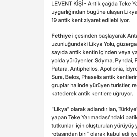
LEVENT KİŞİ - Antik çağda Teke Y
uygarlığından bugüne ulaşan Likya
19 antik kent ziyaret edilebiliyor.
Fethiye
ilçesinden başlayarak Ant
uzunluğundaki Likya Yolu, güzergaht
sayıda antik kentin içinden veya ya
yolda yürüyenler, Sdyma, Pyndai, P
Patara, Antiphellos, Apollonia, İd
Sura, Belos, Phaselis antik kentleri
gruplar halinde yürüyen turistler, re
katederek antik kentlere uğruyor.
"Likya" olarak adlandırılan, Türkiy
yapan Teke Yarımadası'ndaki patika
tutkunları için oluşturulan yürüyüş
rotasından biri" olarak kabul ediliy