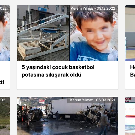
2022
Kerem Yılmaz - 09.12.2022
5 yaşındaki çocuk basketbol
H
potasına sıkışarak öldü
B
ti
2021
Kerem Yılmaz - 06.03.2021