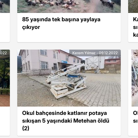
85 yaşında tek başına yaylaya
K
çıkıyor
s
ka
2022
Kerem Yılmaz - 09.12.2022
Okul bahçesinde katlanır potaya
O
sıkışan 5 yaşındaki Metehan öldü
s
(2)