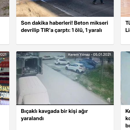
Son dakika haberleri! Beton mikseri
T
devrilip TIR'a çarptı: 1 ölü, 1 yaralı
L
2021
Kerem Yılmaz - 05.01.2021
Bıçaklı kavgada bir kişi ağır
K
yaralandı
k
b