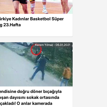
ürkiye Kadınlar Basketbol Süper
ig 23.Hafta
Kerem Yılmaz - 05.01.2021
endisine doğru döner bıçağıyla
oşan dayısını sokak ortasında
ıçakladı! O anlar kamerada