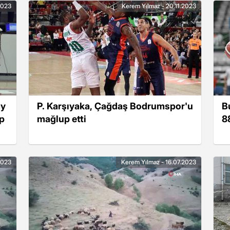
2023
Kerem Yılmaz - 20.11.2023
ay
P. Karşıyaka, Çağdaş Bodrumspor'u
B
p
mağlup etti
8
2023
Kerem Yılmaz - 16.07.2023