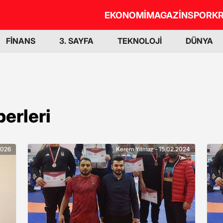
EKONOMİ
MAGAZİN
SPOR
KR
FİNANS
3. SAYFA
TEKNOLOJİ
DÜNYA
erleri
2026
Kerem Yılmaz - 15.02.2024