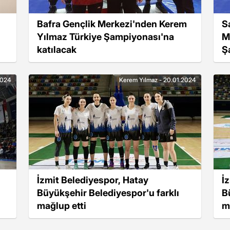
Bafra Gençlik Merkezi'nden Kerem
S
Yılmaz Türkiye Şampiyonası'na
M
katılacak
Ş
2024
Kerem Yılmaz - 20.01.2024
İzmit Belediyespor, Hatay
İ
Büyükşehir Belediyespor'u farklı
B
mağlup etti
m