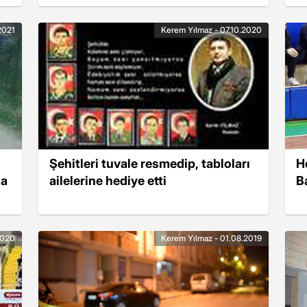
2021
Kerem Yılmaz - 07.10.2020
Şehitleri tuvale resmedip, tabloları
H
da
ailelerine hediye etti
B
2020
Kerem Yılmaz - 01.08.2019