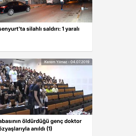
enyurt'ta silahlı saldırı: 1 yaralı
Kerem Yılmaz - 04.07.2019
abasının öldürdüğü genç doktor
zyaşlarıyla anıldı (1)