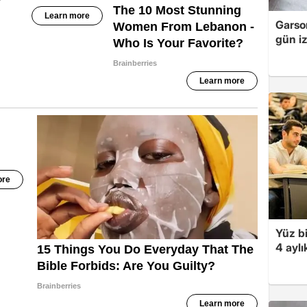
Garso
gün iz
Yüz bi
4 aylı