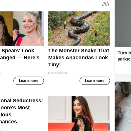
Tüm b
şarkı