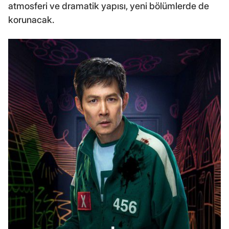
atmosferi ve dramatik yapısı, yeni bölümlerde de
korunacak.