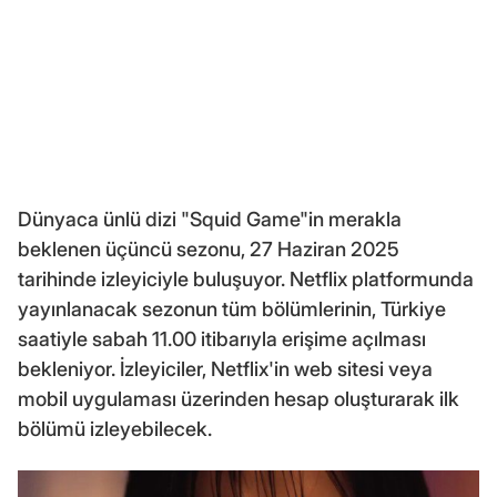
Dünyaca ünlü dizi "Squid Game"in merakla
beklenen üçüncü sezonu, 27 Haziran 2025
tarihinde izleyiciyle buluşuyor. Netflix platformunda
yayınlanacak sezonun tüm bölümlerinin, Türkiye
saatiyle sabah 11.00 itibarıyla erişime açılması
bekleniyor. İzleyiciler, Netflix'in web sitesi veya
mobil uygulaması üzerinden hesap oluşturarak ilk
bölümü izleyebilecek.