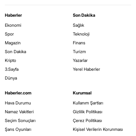
Haberler
Son Dakika
Ekonomi
Sağlık
Spor
Teknoloji
Magazin
Finans
Son Dakika
Turizm
Kripto
Yazarlar
3.Sayfa
Yerel Haberler
Dünya
Haberler.com
Kurumsal
Hava Durumu
Kullanım Şartları
Namaz Vakitleri
Gizlilik Politikası
Seçim Sonuçları
Çerez Politikası
Şans Oyunları
Kişisel Verilerin Korunması