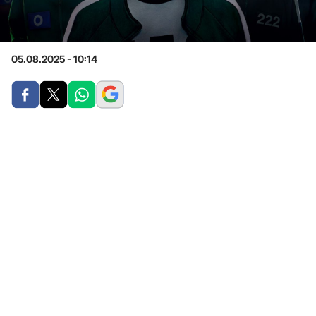
05.08.2025 - 10:14