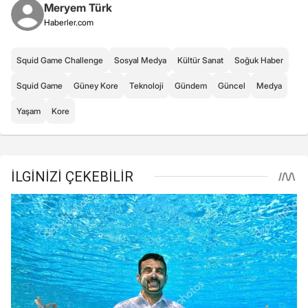
Meryem Türk
Haberler.com
Squid Game Challenge
Sosyal Medya
Kültür Sanat
Soğuk Haber
Squid Game
Güney Kore
Teknoloji
Gündem
Güncel
Medya
Yaşam
Kore