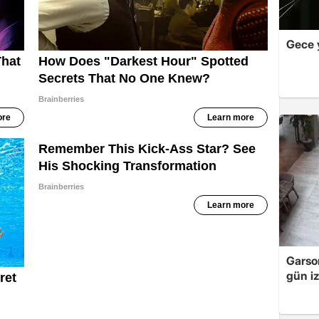
Gece 
Garso
gün iz