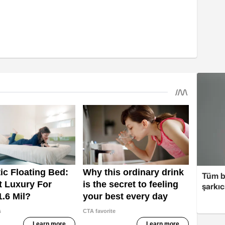
Tüm b
şarkı