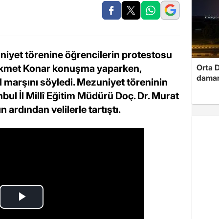
niyet törenine öğrencilerin protestosu
kmet Konar konuşma yaparken,
Orta D
damar
l marşını söyledi. Mezuniyet töreninin
anbul İl Millî Eğitim Müdürü Doç. Dr. Murat
 ardından velilerle tartıştı.