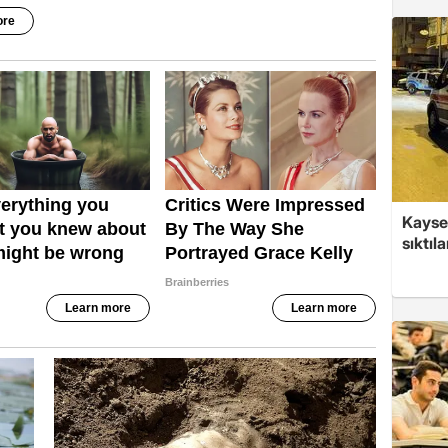
Kayser
sıktıla