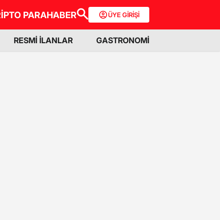
İPTO PARA
HABER
ÜYE GİRİŞİ
RESMİ İLANLAR
GASTRONOMİ