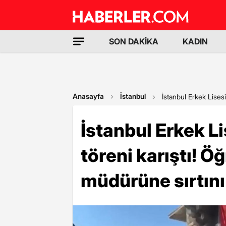
SON DAKİKA
KADIN
Anasayfa
İstanbul
İstanbul Erkek Lises
İstanbul Erkek L
töreni karıştı! Öğ
müdürüne sırtın