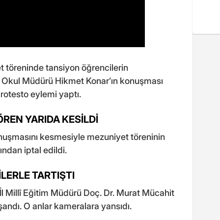
t töreninde tansiyon öğrencilerin
r, Okul Müdürü Hikmet Konar’ın konuşması
protesto eylemi yaptı.
REN YARIDA KESİLDİ
uşmasını kesmesiyle mezuniyet töreninin
ndan iptal edildi.
İLERLE TARTIŞTI
 İl Millî Eğitim Müdürü Doç. Dr. Murat Mücahit
şandı. O anlar kameralara yansıdı.