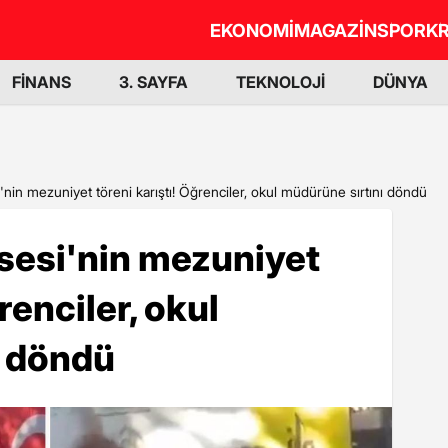
EKONOMİ
MAGAZİN
SPOR
KR
FİNANS
3. SAYFA
TEKNOLOJİ
DÜNYA
i'nin mezuniyet töreni karıştı! Öğrenciler, okul müdürüne sırtını döndü
isesi'nin mezuniyet
renciler, okul
ı döndü