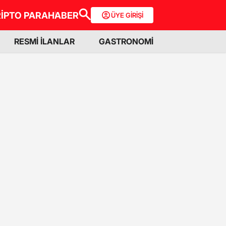
İPTO PARA
HABER
ÜYE GİRİŞİ
RESMİ İLANLAR
GASTRONOMİ