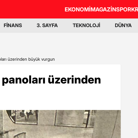
EKONOMİ
MAGAZİN
SPOR
KR
FİNANS
3. SAYFA
TEKNOLOJİ
DÜNYA
oları üzerinden büyük vurgun
m panoları üzerinden