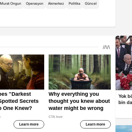
Murat Ongun
Operasyon
Akmerkez
Politika
Güncel
Yok bö
bin da