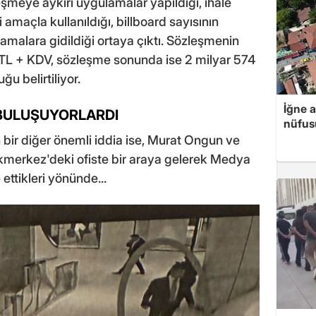
şmeye aykırı uygulamalar yapıldığı, ihale
amaçla kullanıldığı, billboard sayısının
lamalara gidildiği ortaya çıktı. Sözleşmenin
 TL + KDV, sözleşme sonunda ise 2 milyar 574
u belirtiliyor.
İğne 
 BULUŞUYORLARDI
nüfusu
ir diğer önemli iddia ise, Murat Ongun ve
Akmerkez'deki ofiste bir araya gelerek Medya
 ettikleri yönünde...