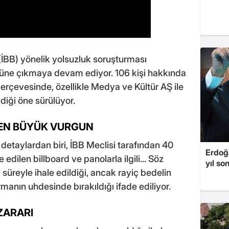
(İBB) yönelik yolsuzluk soruşturması
üne çıkmaya devam ediyor. 106 kişi hakkında
erçevesinde, özellikle Medya ve Kültür AŞ ile
ildiği öne sürülüyor.
DEN BÜYÜK VURGUN
etaylardan biri, İBB Meclisi tarafından 40
Erdoğa
edilen billboard ve panolarla ilgili... Söz
yıl so
 süreyle ihale edildiği, ancak rayiç bedelin
manın uhdesinde bırakıldığı ifade ediliyor.
ZARARI