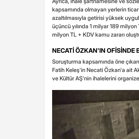
Ayrıca, ihale şartnamesine ve sözle
kapsamında olmayan yerlerin ticari 
azaltılmasıyla getirisi yüksek uygu
üçüncü yılında 1 milyar 189 milyon
milyon TL + KDV kamu zararı oluştuğ
NECATİ ÖZKAN'IN OFİSİNDE
Soruşturma kapsamında öne çıkan b
Fatih Keleş'in Necati Özkan'a ait 
ve Kültür AŞ'nin ihalelerini organize