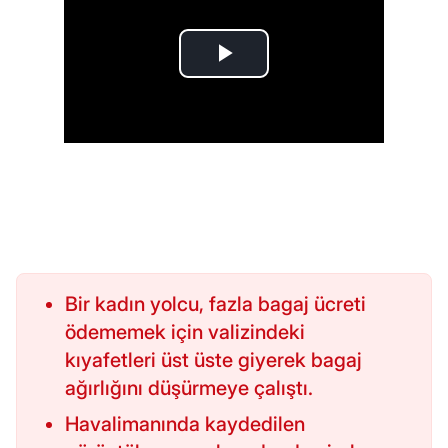
Bir kadın yolcu, fazla bagaj ücreti
ödememek için valizindeki
kıyafetleri üst üste giyerek bagaj
ağırlığını düşürmeye çalıştı.
Havalimanında kaydedilen