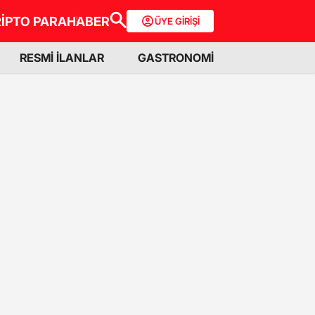
İPTO PARA
HABER
ÜYE GİRİŞİ
RESMİ İLANLAR
GASTRONOMİ