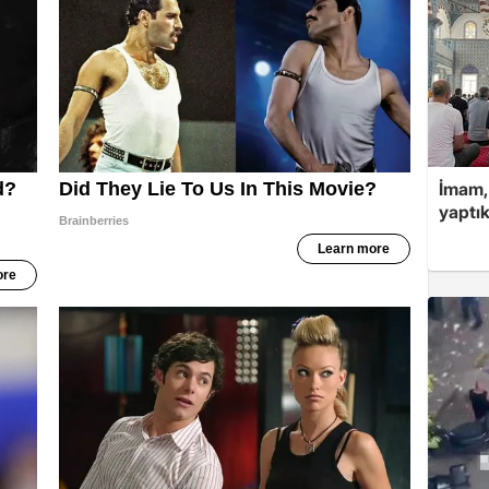
İmam,
yaptık