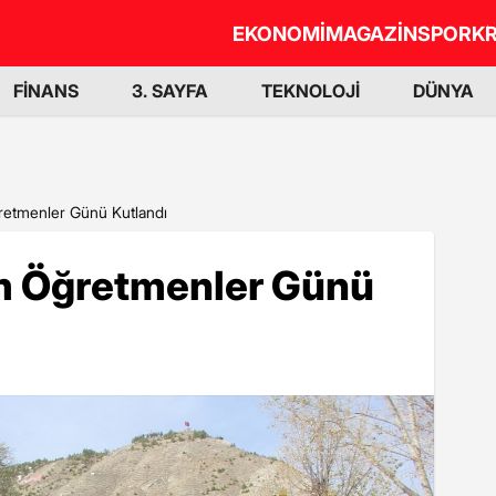
EKONOMİ
MAGAZİN
SPOR
KR
FİNANS
3. SAYFA
TEKNOLOJİ
DÜNYA
retmenler Günü Kutlandı
m Öğretmenler Günü