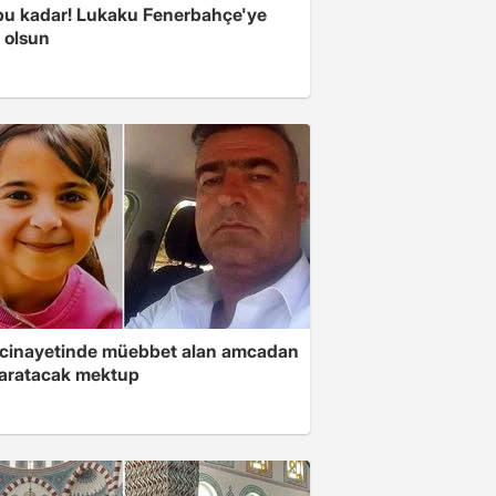
 bu kadar! Lukaku Fenerbahçe'ye
ı olsun
 cinayetinde müebbet alan amcadan
yaratacak mektup