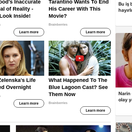
Bu iş
hayırl
Narin
olay 