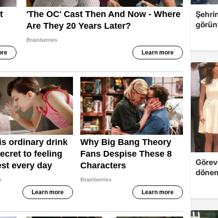
Şehri
görün
Görevi
dönem