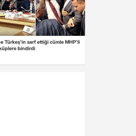
 Türkeş'in sarf ettiği cümle MHP'li
 küplere bindirdi