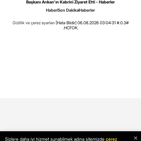
Başkanı Arıkan'ın Kabrini Ziyaret Etti - Haberler
Haber
Son Dakika
Haberler
Gizlilik ve çerez ayarları
[Hata Bildir]
06.08.2026 03:04:31 #.0.3#
.HCFOK.
×
Sizlere daha iyi hizmet sunabilmek adına sitemizde
çerez