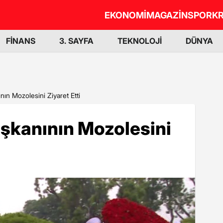
EKONOMİ
MAGAZİN
SPOR
KR
FİNANS
3. SAYFA
TEKNOLOJİ
DÜNYA
nın Mozolesini Ziyaret Etti
aşkanının Mozolesini