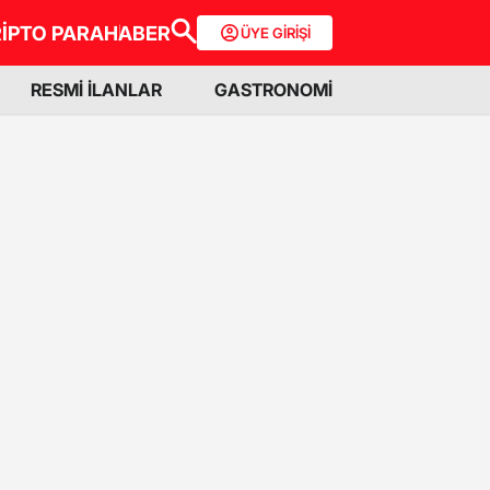
İPTO PARA
HABER
ÜYE GİRİŞİ
RESMİ İLANLAR
GASTRONOMİ