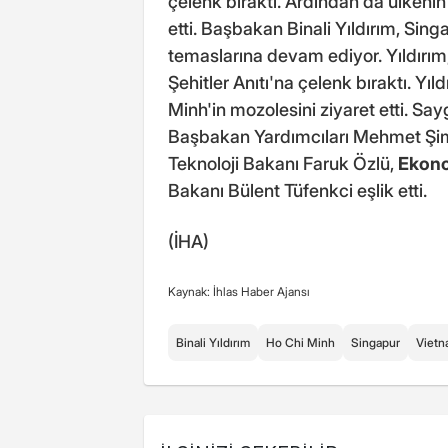
çelenk bıraktı. Ardından da ülkenin
etti. Başbakan Binali Yıldırım, Sin
temaslarına devam ediyor. Yıldırım,
Şehitler Anıtı'na çelenk bıraktı. Yı
Minh'in mozolesini ziyaret etti. Sa
Başbakan Yardımcıları Mehmet Şim
Teknoloji Bakanı Faruk Özlü,
Ekon
Bakanı Bülent Tüfenkci eşlik etti.
(İHA)
Kaynak: İhlas Haber Ajansı
Binali Yıldırım
Ho Chi Minh
Singapur
Viet