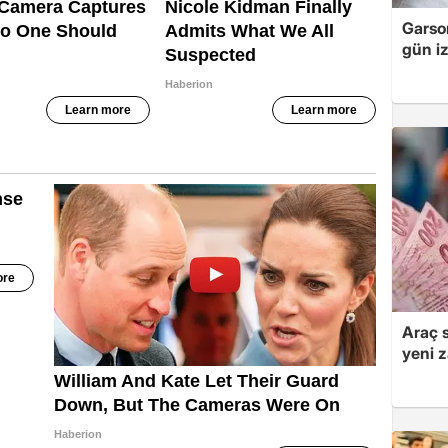
Garso
gün iz
Araç 
yeni 