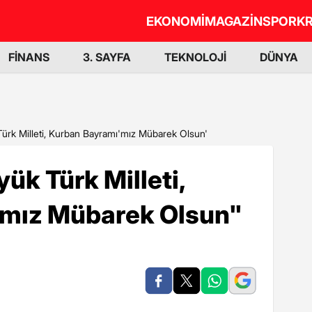
EKONOMİ
MAGAZİN
SPOR
KR
FİNANS
3. SAYFA
TEKNOLOJİ
DÜNYA
ürk Milleti, Kurban Bayramı'mız Mübarek Olsun'
ük Türk Milleti,
'mız Mübarek Olsun"