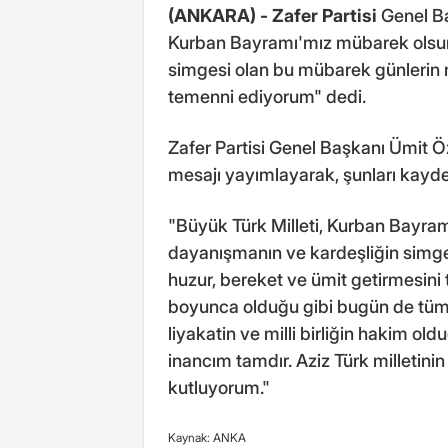
(ANKARA) -
Zafer Partisi
Genel Ba
Kurban Bayramı'mız mübarek olsun
simgesi olan bu mübarek günlerin m
temenni ediyorum" dedi.
Zafer Partisi Genel Başkanı Ümit
mesajı yayımlayarak, şunları kaydet
"Büyük Türk Milleti, Kurban Bayra
dayanışmanın ve kardeşliğin simge
huzur, bereket ve ümit getirmesini 
boyunca olduğu gibi bugün de tüm zo
liyakatin ve milli birliğin hakim ol
inancım tamdır. Aziz Türk milletini
kutluyorum."
Kaynak: ANKA