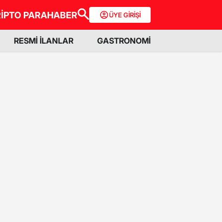
İPTO PARA
HABER
ÜYE GİRİŞİ
RESMİ İLANLAR
GASTRONOMİ