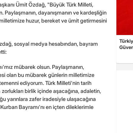
şkanı Ümit Özdağ, "Büyük Türk Milleti,
. Paylaşmanın, dayanışmanın ve kardeşliğin
illetimize huzur, bereket ve ümit getirmesini
Türkiy
 Özdağ, sosyal medya hesabından, bayram
Güven
ti:
mı'mız mübarek olsun. Paylaşmanın,
si olan bu mübarek günlerin milletimize
temenni ediyorum. Türk Milleti'nin tarih
rlukları birlik içinde aşacağına, adaletin,
duğu yarınlara zafer iradesiyle ulaşacağına
n Kurban Bayramı'nı en içten dileklerimle