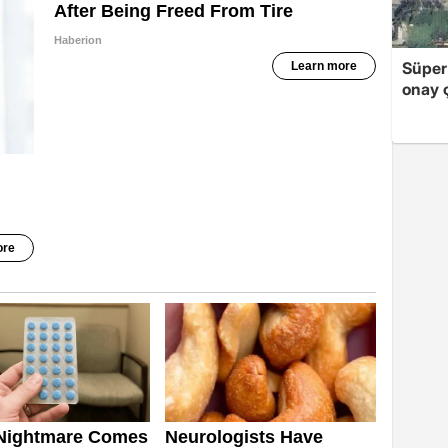
Süper
onay ç