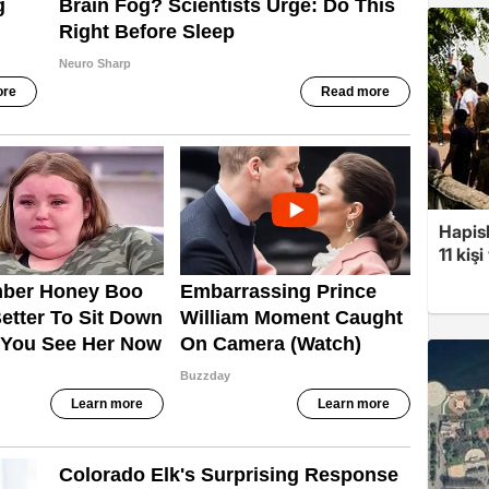
Hapis
11 kiş