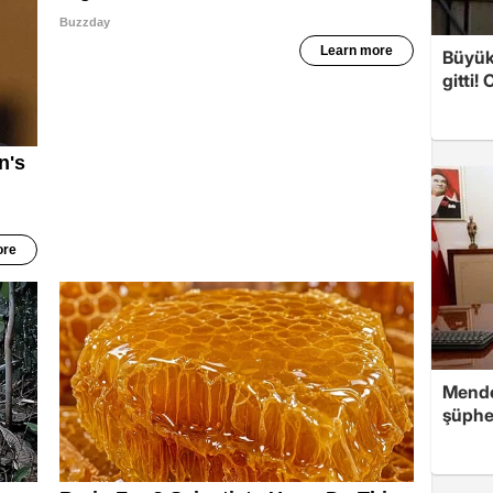
Büyük
gitti!
Mende
şüphe