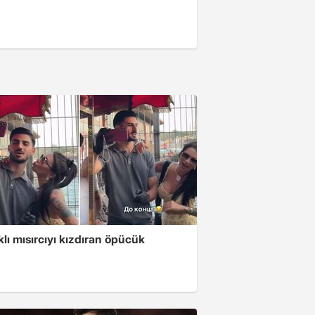
klı mısırcıyı kızdıran öpücük