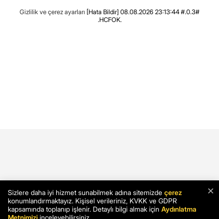
Gizlilik ve çerez ayarları
[Hata Bildir]
08.08.2026 23:13:44 #.0.3#
.HCFOK.
×
Sizlere daha iyi hizmet sunabilmek adına sitemizde
çerez
konumlandırmaktayız. Kişisel verileriniz, KVKK ve GDPR
kapsamında toplanıp işlenir. Detaylı bilgi almak için
Aydınlatma
Metnimizi
inceleyebilirsiniz.