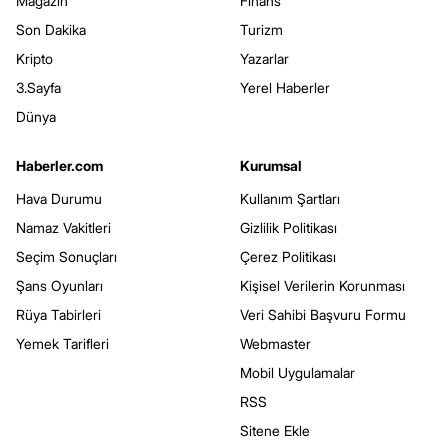
Magazin
Finans
Son Dakika
Turizm
Kripto
Yazarlar
3.Sayfa
Yerel Haberler
Dünya
Haberler.com
Kurumsal
Hava Durumu
Kullanım Şartları
Namaz Vakitleri
Gizlilik Politikası
Seçim Sonuçları
Çerez Politikası
Şans Oyunları
Kişisel Verilerin Korunması
Rüya Tabirleri
Veri Sahibi Başvuru Formu
Yemek Tarifleri
Webmaster
Mobil Uygulamalar
RSS
Sitene Ekle