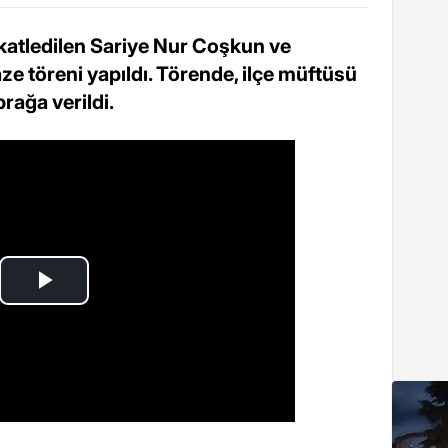
 katledilen Sariye Nur Coşkun ve
aze töreni yapıldı. Törende, ilçe müftüsü
rağa verildi.