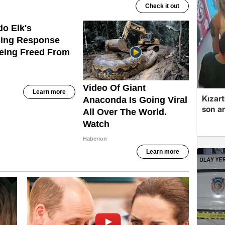
Kızart
son an