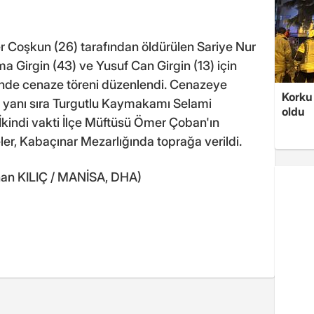
er Coşkun (26) tarafından öldürülen Sariye Nur
a Girgin (43) ve Yusuf Can Girgin (13) için
ünde cenaze töreni düzenlendi. Cenazeye
Korku 
n yanı sıra Turgutlu Kaymakamı Selami
oldu
İkindi vakti İlçe Müftüsü Ömer Çoban'ın
ler, Kabaçınar Mezarlığında toprağa verildi.
an KILIÇ / MANİSA, DHA)