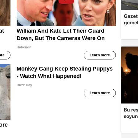
Gazet
gerçek
Bu re
soyun