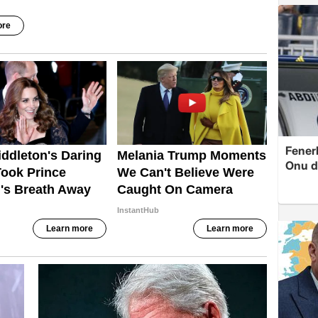
Fenerb
Onu d