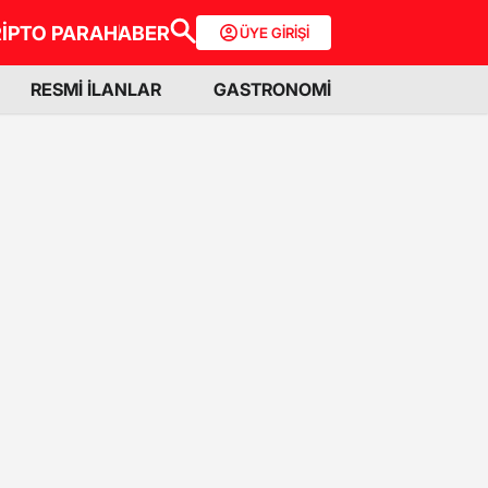
İPTO PARA
HABER
ÜYE GİRİŞİ
RESMİ İLANLAR
GASTRONOMİ