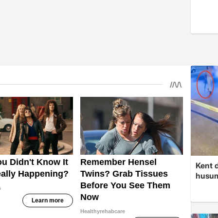
Kent d
husume