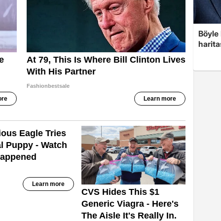
Böyle 
harita