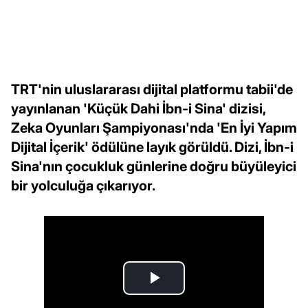
TRT'nin uluslararası dijital platformu tabii'de
yayınlanan 'Küçük Dahi İbn-i Sina' dizisi,
Zeka Oyunları Şampiyonası'nda 'En İyi Yapım
Dijital İçerik' ödülüne layık görüldü. Dizi, İbn-i
Sina'nın çocukluk günlerine doğru büyüleyici
bir yolculuğa çıkarıyor.