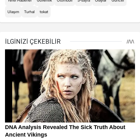
Yerel Haberler
Güvenlik
Otomobil
3-sayfa
Olaylar
Güncel
Ulaşım
Turhal
tokat