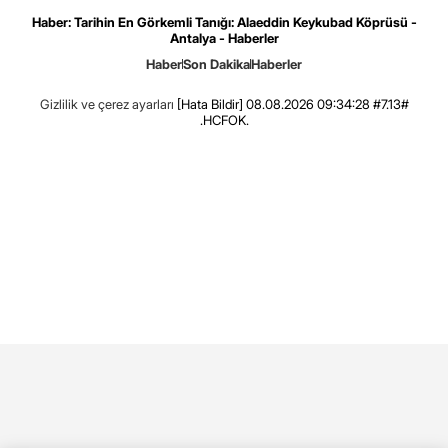
Haber: Tarihin En Görkemli Tanığı: Alaeddin Keykubad Köprüsü -
Antalya - Haberler
Haber
Son Dakika
Haberler
Gizlilik ve çerez ayarları
[Hata Bildir]
08.08.2026 09:34:28 #7.13#
.HCFOK.