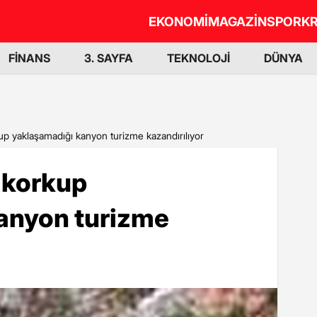
EKONOMİ
MAGAZİN
SPOR
KR
FİNANS
3. SAYFA
TEKNOLOJİ
DÜNYA
up yaklaşamadığı kanyon turizme kazandırılıyor
 korkup
anyon turizme