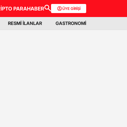
İPTO PARA
HABER
ÜYE GİRİŞİ
RESMİ İLANLAR
GASTRONOMİ