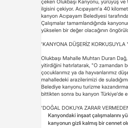
çeken Olukbaşı Kanyonu, yürüyüş ve tı
ilgisini çekiyor. Acıpayam'a 40 kilome
kanyon Acıpayam Belediyesi tarafından
Çalışmalar tamamlandığında kanyonun
yükselen bir değer olacağının öngörüldü
'KANYONA DÜŞERİZ KORKUSUYLA 
Olukbaşı Mahalle Muhtarı Duran Dağ, 1
yitirdiğini hatırlatarak, "O zamandan
çocuklarımız ya da hayvanlarımız düş
mahalledeki arazilerimizi de suladığımı
Belediye kanyonu turizme kazandırmak 
bittikten sonra bu kanyon Türkiye'de en
'DOĞAL DOKUYA ZARAR VERMEDEN
Kanyondaki inşaat çalışmalarını y
kanyonun gizli kalmış bir cennet o