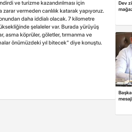
dirdi ve turizme kazandırılması için
Dev zi
mağaz
 zarar vermeden canlılık katarak yapıyoruz.
nundan daha iddialı olacak. 7 kilometre
ksekliğinde şelaleler var. Burada yürüyüş
lar, asma köprüler, göletler, tırmanma ve
malar önümüzdeki yıl bitecek" diye konuştu.
Başkan
mesajl