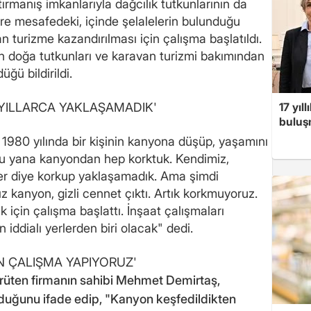
rmanış imkanlarıyla dağcılık tutkunlarının da
tre mesafedeki, içinde şelalelerin bulunduğu
 turizme kazandırılması için çalışma başlatıldı.
 doğa tutkunları ve karavan turizmi bakımından
ğü bildirildi.
YILLARCA YAKLAŞAMADIK'
17 yıl
buluşm
980 yılında bir kişinin kanyona düşüp, yaşamını
 bu yana kanyondan hep korktuk. Kendimiz,
er diye korkup yaklaşamadık. Ama şimdi
z kanyon, gizli cennet çıktı. Artık korkmuyoruz.
için çalışma başlattı. İnşaat çalışmaları
 iddialı yerlerden biri olacak" dedi.
 ÇALIŞMA YAPIYORUZ'
ürüten firmanın sahibi Mehmet Demirtaş,
lduğunu ifade edip, "Kanyon keşfedildikten