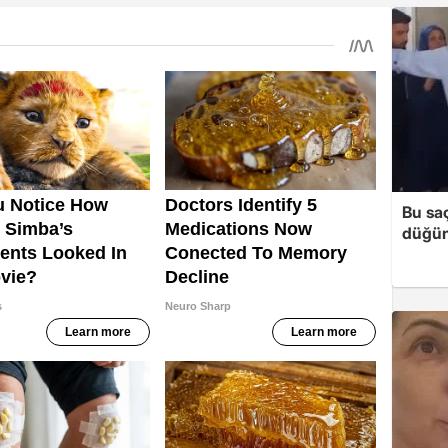
Bu sa
düğün 